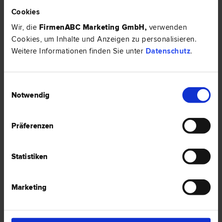
Schmuck gestohlen: Welche Nachweise verlangt die Versicherung?
Cookies
Wir, die
FirmenABC Marketing GmbH
,
verwenden
Cookies, um Inhalte und Anzeigen zu personalisieren.
HIER ZUM ARTIKEL ›
Weitere Informationen finden Sie unter
Datenschutz
.
EXPERTENTIPP
Einwilligungsauswahl
Notwendig
Präferenzen
Statistiken
Marketing
Strafregisterbescheinigung - wo beantragen?
Eine rechtskräftige Verurteilung durch ein österreichisches Strafgericht