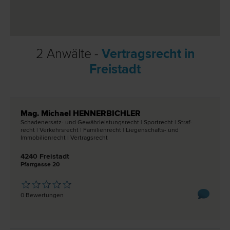
2 Anwälte -
Vertragsrecht in
Freistadt
Mag. Michael HENNERBICHLER
Schadenersatz- und Gewährleistungs­recht | Sport­recht | Straf­
recht | Verkehrs­recht | Familien­recht | Liegenschafts- und
Immobilien­recht | Vertrags­recht
4240 Freistadt
Pfarrgasse 20
0 Bewertungen