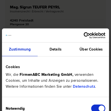
Mag. Sigrun TEUFER PEYRL
Insolvenz­recht | Erb­recht | Vertrags­recht
4240 Freistadt
Pfarrgasse 20
0 Bewertungen
Zustimmung
Details
Über Cookies
Rechtsnews & Expertentipps zum Thema
"Vertragsrecht"
Cookies
Wir, die
FirmenABC Marketing GmbH
,
verwenden
RECHTSNEWS
Cookies, um Inhalte und Anzeigen zu personalisieren.
Weitere Informationen finden Sie unter
Datenschutz
.
Einwilligungsauswahl
Notwendig