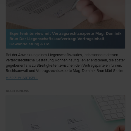
Experteninterview mit Vertragsrechtsexperte Mag. Dominik
Brun Der Liegenschaftskaufvertrag: Vertragsinhalt,
Gewährleistung & Co
Bei der Abwicklung eines Liegenschaftskaufes, insbesondere dessen
vertragsrechtliche Gestaltung, können häufig Fehler entstehen, die später
gegebenenfalls zu Streitigkeiten zwischen den Vertragsparteien führen.
Rechtsanwalt und Vertragsrechtsexperte Mag. Dominik Brun klärt Sie im
folgenden Interview über die Tücken des Liegenschaftskaufvertrages auf
HIER ZUM ARTIKEL ›
und auf was Sie hier besonders Acht geben sollten.
RECHTSNEWS