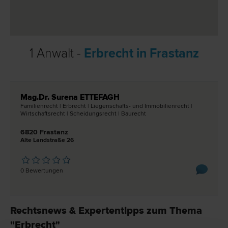
1 Anwalt -
Erbrecht in Frastanz
Mag.Dr. Surena ETTEFAGH
Familien­recht | Erb­recht | Liegenschafts- und Immobilien­recht |
Wirtschafts­recht | Scheidungs­recht | Bau­recht
6820 Frastanz
Alte Landstraße 26
0 Bewertungen
Rechtsnews & Expertentipps zum Thema
"Erbrecht"