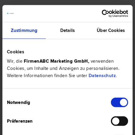
RECHTSNEWS
Zustimmung
Details
Über Cookies
Cookies
Wir, die
FirmenABC Marketing GmbH
,
verwenden
Cookies, um Inhalte und Anzeigen zu personalisieren.
Weitere Informationen finden Sie unter
Datenschutz
.
Einwilligungsauswahl
Notwendig
Was ist ein Erbvertrag?
Präferenzen
In einem Ehevertrag setzen sich Ehepartner gegenseitig als Erben ein.
Dieser Vertrag muss in Österreich notariell beglaubigt werden, damit er