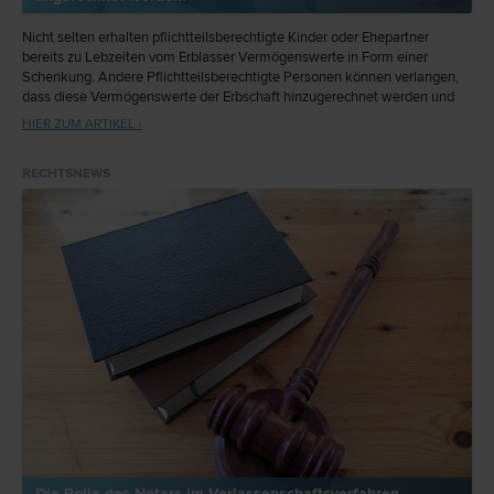
Nicht selten erhalten pflichtteilsberechtigte Kinder oder Ehepartner
bereits zu Lebzeiten vom Erblasser Vermögenswerte in Form einer
Schenkung. Andere Pflichtteilsberechtigte Personen können verlangen,
dass diese Vermögenswerte der Erbschaft hinzugerechnet werden und
sich so der Pflichtteilsanspruch für sie erhöht.
HIER ZUM ARTIKEL ›
RECHTSNEWS
Die Rolle des Notars im Verlassenschaftsverfahren