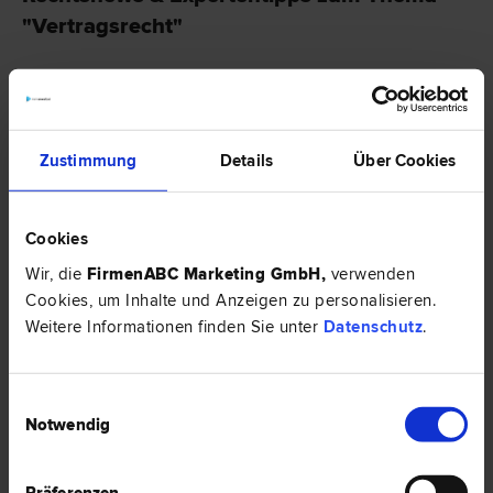
"Vertragsrecht"
RECHTSNEWS
Zustimmung
Details
Über Cookies
Cookies
Wir, die
FirmenABC Marketing GmbH
,
verwenden
Cookies, um Inhalte und Anzeigen zu personalisieren.
Weitere Informationen finden Sie unter
Datenschutz
.
Bauvertragsrecht - worauf kommt es an?
Einwilligungsauswahl
Notwendig
Ein Haus zu bauen ist für die meisten Menschen eine einzigartige
Angelegenheit. Sobald das geeignete Grundstück gefunden wurde und
Präferenzen