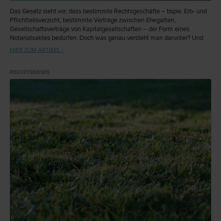
Das Gesetz sieht vor, dass bestimmte Rechtsgeschäfte – bspw. Erb- und
Pflichtteilsverzicht, bestimmte Verträge zwischen Ehegatten,
Gesellschaftsverträge von Kapitalgesellschaften – der Form eines
Notariatsaktes bedürfen. Doch was genau versteht man darunter? Und
was ist eine notarielle Beglaubigung?
HIER ZUM ARTIKEL ›
RECHTSNEWS