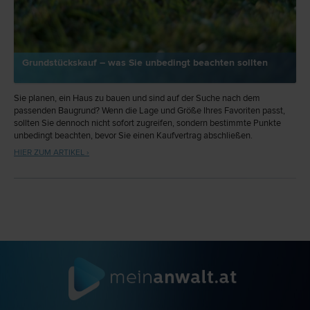
Grundstückskauf – was Sie unbedingt beachten sollten
Sie planen, ein Haus zu bauen und sind auf der Suche nach dem
passenden Baugrund? Wenn die Lage und Größe Ihres Favoriten passt,
sollten Sie dennoch nicht sofort zugreifen, sondern bestimmte Punkte
unbedingt beachten, bevor Sie einen Kaufvertrag abschließen.
Insbesondere das Grundbuch und der Flächenwidmungsplan sollten
HIER ZUM ARTIKEL ›
sorgfältig geprüft werden.