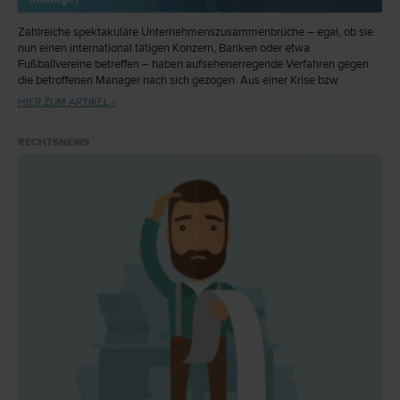
Zahlreiche spektakuläre
Unternehmens
zusammenbrüche
– egal, ob sie
nun einen international tätigen Konzern, Banken oder etwa
Fußballvereine betreffen – haben aufsehenerregende Verfahren gegen
die betroffenen Manager nach sich gezogen. Aus einer Krise bzw
nachfolgenden Insolvenz drohende Haftungen beschränken sich aber
HIER ZUM ARTIKEL ›
nicht auf solch prominente Fälle. Die Praxis zeigt vielmehr, dass gerade
Manager von Kleinunternehmen ohne rechtzeitige Beratung in
RECHTSNEWS
ungewollte Haftungsfallen laufen und sich schließlich selbst vor Gericht
verantworten müssen.