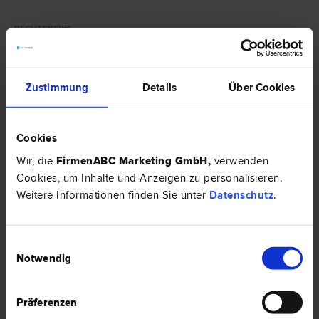
RECHTSNEWS
Zustimmung
Details
Über Cookies
Cookies
Wir, die
FirmenABC Marketing GmbH
,
verwenden
Cookies, um Inhalte und Anzeigen zu personalisieren.
Weitere Informationen finden Sie unter
Datenschutz
.
Einwilligungsauswahl
Notwendig
Insolvenzverfahren – was passiert, wenn die Firma
pleitegeht?
Präferenzen
Sie können die Rechnungen von Lieferanten nicht mehr begleichen und
wissen nicht wie es mit der Firma weiter gehen soll? – Wie ein