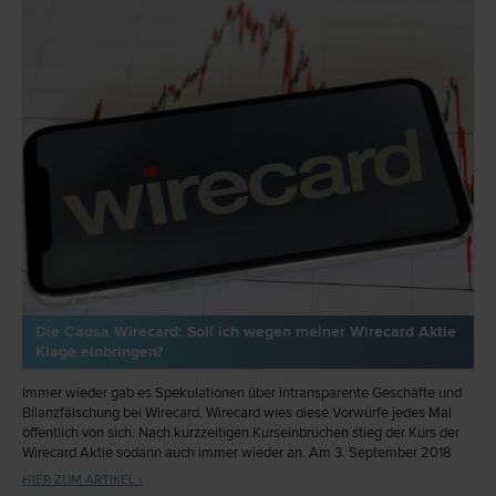
Die Causa Wirecard: Soll ich wegen meiner Wirecard Aktie
Klage einbringen?
Immer wieder gab es Spekulationen über intransparente Geschäfte und
Bilanzfälschung bei Wirecard. Wirecard wies diese Vorwürfe jedes Mal
öffentlich von sich. Nach kurzzeitigen Kurseinbrüchen stieg der Kurs der
Wirecard Aktie sodann auch immer wieder an. Am 3. September 2018
verzeichnete die Wirecard Aktie gar einen Kurs von € 197,00. An eine
HIER ZUM ARTIKEL ›
Klage gegen Wirecard dachte damals noch niemand.