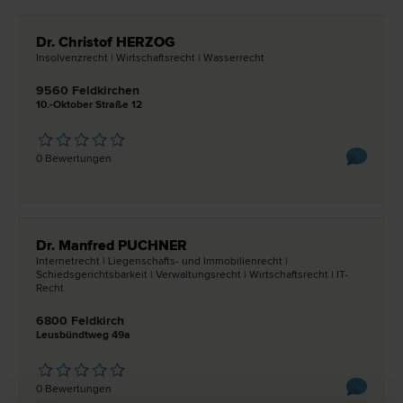
Dr. Christof HERZOG
Insolvenz­recht | Wirtschafts­recht | Wasser­recht
9560 Feldkirchen
10.-Oktober Straße 12
0 Bewertungen
Dr. Manfred PUCHNER
Internet­recht | Liegenschafts- und Immobilien­recht |
Schiedsgerichtsbarkeit | Verwaltungs­recht | Wirtschafts­recht | IT-
Recht
6800 Feldkirch
Leusbündtweg 49a
0 Bewertungen