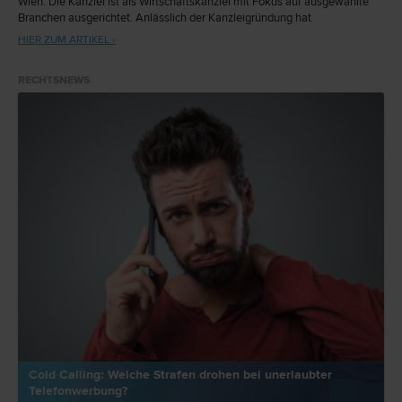
Wien. Die Kanzlei ist als Wirtschaftskanzlei mit Fokus auf ausgewählte
Branchen ausgerichtet. Anlässlich der Kanzleigründung hat
meinanwalt.at die beiden Gründer und Partner zum Interview geladen.
HIER ZUM ARTIKEL ›
RECHTSNEWS
Cold Calling: Welche Strafen drohen bei unerlaubter
Telefonwerbung?