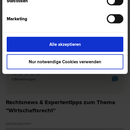
Statistiken
0 Bewertungen
Marketing
Mag.Dr. Michael BRANDAUER
Schadenersatz- und Gewährleistungs­recht | Bank- und
Kapitalmarkt­recht | Europa­recht | Wirtschafts­recht |
Alle akzeptieren
Unternehmens­recht
6800 Feldkirch
Nur notwendige Cookies verwenden
Marktplatz 11
0 Bewertungen
Rechtsnews & Expertentipps zum Thema
"Wirtschaftsrecht"
EXPERTENTIPP