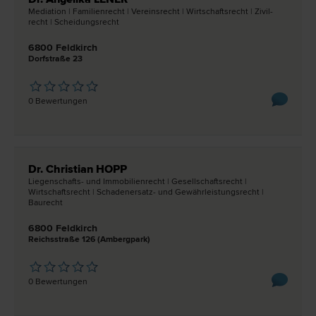
Mediation | Familien­recht | Vereins­recht | Wirtschafts­recht | Zivil­
recht | Scheidungs­recht
6800 Feldkirch
Dorfstraße 23
0 Bewertungen
Dr. Christian HOPP
Liegenschafts- und Immobilien­recht | Gesellschafts­recht |
Wirtschafts­recht | Schadenersatz- und Gewährleistungs­recht |
Bau­recht
6800 Feldkirch
Reichsstraße 126 (Ambergpark)
0 Bewertungen