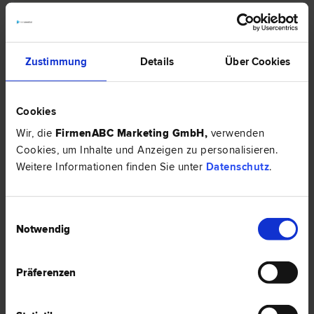
Dr. Marco FIEL
Zustimmung
Details
Über Cookies
Arbeits­recht | Unternehmens­recht | Insolvenz­recht |
Schadenersatz- und Gewährleistungs­recht | Wirtschafts­recht
6800 Feldkirch
Cookies
Liechtensteinerstraße 76
Wir, die
FirmenABC Marketing GmbH
,
verwenden
Cookies, um Inhalte und Anzeigen zu personalisieren.
0 Bewertungen
Weitere Informationen finden Sie unter
Datenschutz
.
Einwilligungsauswahl
Dr. Sylvia FREYGNER
Notwendig
Franchising | Liegenschafts- und Immobilien­recht | Vertrags­recht |
Wirtschafts­recht | Mediation
Präferenzen
6800 Feldkirch
Schlossgraben 10