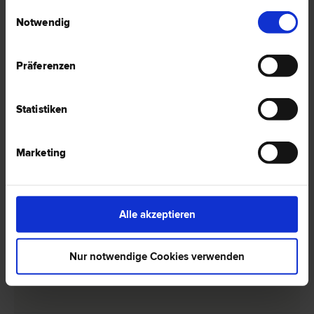
Einwilligungsauswahl
Notwendig
Präferenzen
1 Anwalt -
Italienisch in Feistritz an
Statistiken
der Drau
Marketing
Dr. Wilfried AICHINGER
Europa­recht | Gesellschafts­recht | Sport­recht | Urheber­recht |
Wirtschafts­recht | Marken­recht | Patent­recht | Unternehmens­recht
Alle akzeptieren
9710 Feistritz an der Drau
Auf dem Kikel 382
Nur notwendige Cookies verwenden
0 Bewertungen