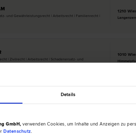
.M
1210 Wie
satz- und Gewährleistungs­recht | Arbeits­recht | Familien­recht |
Langenzers
R
1010 Wie
recht | Zivil­recht | Arbeits­recht | Schadenersatz- und
Himmelpfo
Details
2
3
4
5
6
7
8
9
10
12
13
14
15
16
17
18
19
20
ing GmbH
,
verwenden Cookies, um Inhalte und Anzeigen zu perso
er
Datenschutz
.