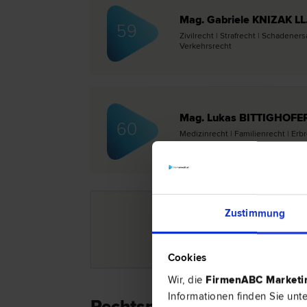
Mag. Gabriele KNIZAK LL
59
Zivil­recht | Straf­recht | Schadener
Verkehrs­recht
Mag. Lukas BITTIGHOFE
60
Medizin­recht | Familien­recht | Erb­
Gewährleistungs­recht
Zustimmung
Vorige Seite
Cookies
Wir, die
FirmenABC Market
Informationen finden Sie unt