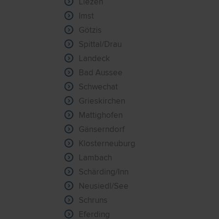
Liezen
Imst
Götzis
Spittal/Drau
Landeck
Bad Aussee
Schwechat
Grieskirchen
Mattighofen
Gänserndorf
Klosterneuburg
Lambach
Schärding/Inn
Neusiedl/See
Schruns
Eferding