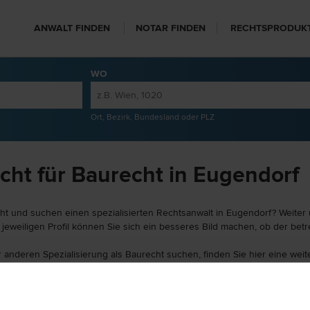
ANWALT FINDEN
NOTAR FINDEN
RECHTSPRODUK
WO
Ort, Bezirk, Bundesland oder PLZ
cht für Baurecht in Eugendorf
ht und suchen einen spezialisierten Rechtsanwalt in Eugendorf? Weiter 
eweiligen Profil können Sie sich ein besseres Bild machen, ob der betr
er anderen Spezialisierung als Baurecht suchen, finden Sie hier eine we