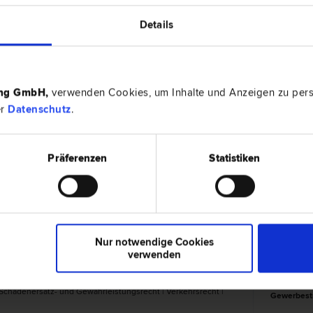
Details
ing GmbH
,
verwenden Cookies, um Inhalte und Anzeigen zu perso
er
Datenschutz
.
Präferenzen
Statistiken
dorf
Nur notwendige Cookies
verwenden
5301 Eug
| Schadenersatz- und Gewährleistungs­recht | Verkehrs­recht |
Gewerbest