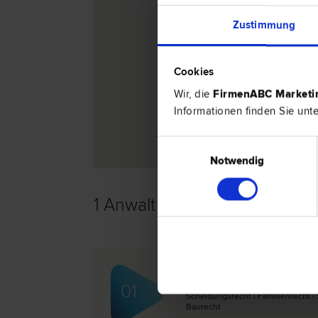
Zustimmung
Cookies
Wir, die
FirmenABC Market
Informationen finden Sie unt
Einwilligungsauswahl
Notwendig
1 Anwalt -
Baurecht in Eugen
Dr. Christof JOHAM
01
Scheidungs­recht | Familien­recht 
Bau­recht