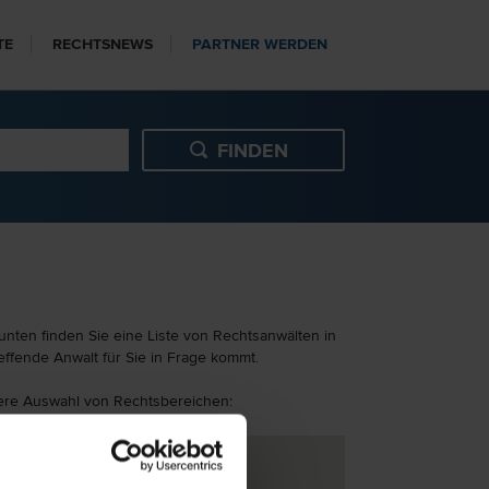
TE
RECHTSNEWS
PARTNER WERDEN
unten finden Sie eine Liste von Rechtsanwälten in
effende Anwalt für Sie in Frage kommt.
itere Auswahl von Rechtsbereichen: