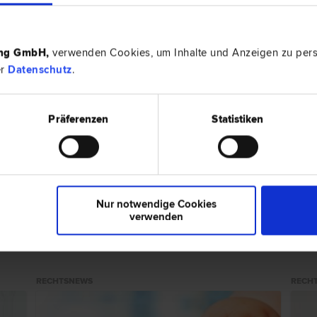
ing GmbH
,
verwenden Cookies, um Inhalte und Anzeigen zu perso
GER
4470 Enn
er
Datenschutz
.
rkehrs­recht | Arbeits­recht | Scheidungs­recht | IT-Recht
Linzer Stra
Präferenzen
Statistiken
ER
4470 Enn
und Gewährleistungs­recht | Verkehrs­recht | Familien­recht |
Stadlgasse
Nur notwendige Cookies
verwenden
ps zum Thema "Familienrecht"
RECHTSNEWS
RECH