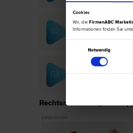
Cookies
Wir, die
FirmenABC Market
Mag. Martin WAKOLBIN
Informationen finden Sie unt
02
Familien­recht | Insolvenz­recht | Ve
Einwilligungsauswahl
Notwendig
Mag. Wulf Wilhelm SIED
03
Scheidungs­recht | Schadenersatz- 
Miet­recht
Rechtsnews & Expertentip
EXPERTENTIPP