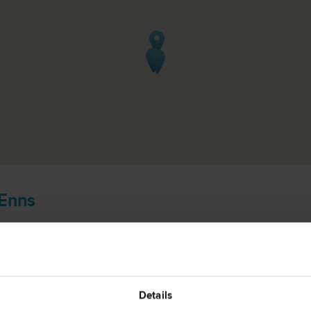
 Enns
4470 Enn
rkehrs­recht | Zivil­recht | Scheidungs­recht | Bau­recht
Hauptplatz
Details