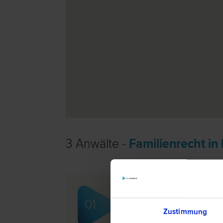
3 Anwälte -
Familienrecht in
Mag. Ernst LEHENBAUER
01
Insolvenz­recht | Familien­recht | Ve
Zustimmung