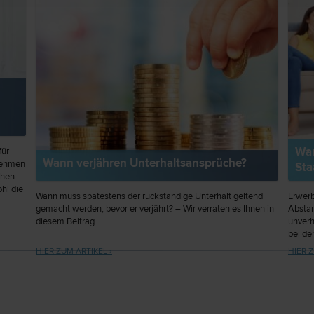
Wan
für
Wann verjähren Unterhaltsansprüche?
rnehmen
Sta
chen.
hl die
Wann muss spätestens der rückständige Unterhalt geltend
Erwerb
gemacht werden, bevor er verjährt? – Wir verraten es Ihnen in
Absta
diesem Beitrag.
unverh
bei de
Artikel
HIER ZUM ARTIKEL ›
HIER Z