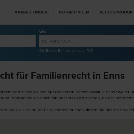
ANWALT FINDEN
NOTAR FINDEN
RECHTSPRODUK
WO
Ort, Bezirk, Bundesland oder PLZ
ht für Familienrecht in Enns
enrecht und suchen einen spezialisierten Rechtsanwalt in Enns? Weiter u
igen Profil können Sie sich ein besseres Bild machen, ob der betreffend
eren Spezialisierung als Familienrecht suchen, finden Sie hier eine wei