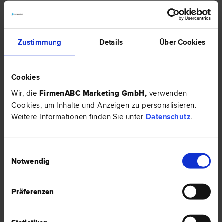
EXPERTENTIPP
Zustimmung
Details
Über Cookies
Cookies
Wir, die
FirmenABC Marketing GmbH
,
verwenden
Cookies, um Inhalte und Anzeigen zu personalisieren.
Weitere Informationen finden Sie unter
Datenschutz
.
Neue Vorgaben zur Übernahme von Bildungskosten im
Einwilligungsauswahl
Arbeitsverhältnis und offene Fragen
Notwendig
Neben neuen Mindestinhalten von Dienstzetteln und Dienstverträgen
wurde eine gänzlich neue Bestimmung zu Aus-, Fort- und
Präferenzen
Weiterbildungen in der EU-Transparenzrichtlinie vom 28.03.2024
eingeführt.
HIER ZUM ARTIKEL ›