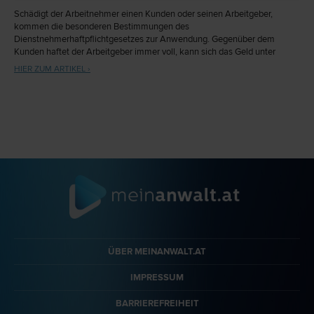
Schädigt der Arbeitnehmer einen Kunden oder seinen Arbeitgeber,
kommen die besonderen Bestimmungen des
Dienstnehmerhaftpflichtgesetzes zur Anwendung. Gegenüber dem
Kunden haftet der Arbeitgeber immer voll, kann sich das Geld unter
Umständen aber vom Arbeitnehmer zurückholen. Wie viel der
HIER ZUM ARTIKEL ›
Arbeitnehmer für Fehler wirklich zahlen muss, hängt insbesondere davon
ab, ob zB eine entschuldbare Fehlleistung vorliegt oder grobe
Fahrlässigkeit.
ÜBER MEINANWALT.AT
IMPRESSUM
BARRIEREFREIHEIT