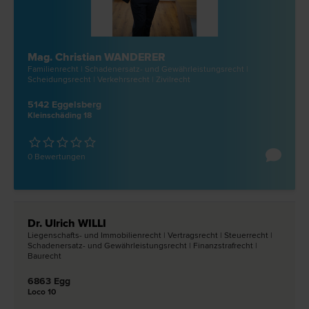
Mag. Christian WANDERER
Familien­recht | Schadenersatz- und Gewährleistungs­recht |
Scheidungs­recht | Verkehrs­recht | Zivil­recht
5142 Eggelsberg
Kleinschäding 18
0 Bewertungen
Dr. Ulrich WILLI
Liegenschafts- und Immobilien­recht | Vertrags­recht | Steuer­recht |
Schadenersatz- und Gewährleistungs­recht | Finanzstraf­recht |
Bau­recht
6863 Egg
Loco 10