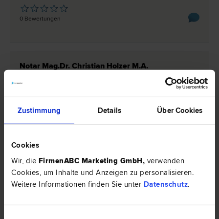
0 Bewertungen
Notar Mag.Dr. Christian Holzer M.A.
Notar
6863 Egg
Dorf 172
Zustimmung
Details
Über Cookies
0 Bewertungen
Cookies
Wir, die
FirmenABC Marketing GmbH
,
verwenden
Rechtsnews & Expertentipps
Cookies, um Inhalte und Anzeigen zu personalisieren.
Weitere Informationen finden Sie unter
Datenschutz
.
EXPERTENTIPP
Einwilligungsauswahl