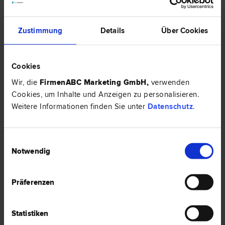
"Gesellschaftsrecht"
Zustimmung
Details
Über Cookies
EXPERTENTIPP
Cookies
Wir, die
FirmenABC Marketing GmbH
,
verwenden
Cookies, um Inhalte und Anzeigen zu personalisieren.
Weitere Informationen finden Sie unter
Datenschutz
.
Einwilligungsauswahl
Notwendig
Eine neue Gesellschaftsform soll kommen: Die Flexible
Kapitalgesellschaft
Präferenzen
Die Flexible Kapitalgesellschaft soll die besonderen Bedürfnisse von
Start-Ups befriedigen. Eine erste Einschätzung, ob das gelingen wird, gibt
es hier:
Statistiken