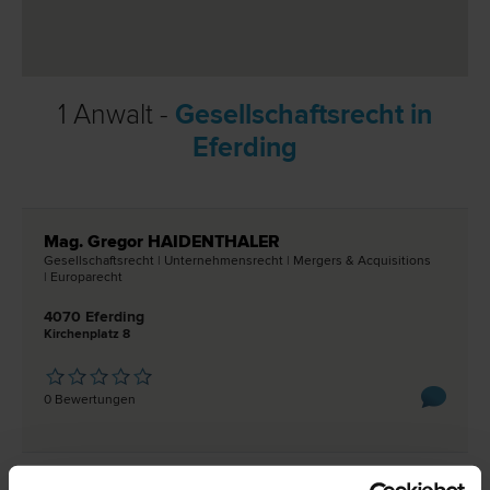
1 Anwalt -
Gesellschaftsrecht in
Eferding
Mag. Gregor HAIDENTHALER
Gesellschafts­recht | Unternehmens­recht | Mergers & Acquisitions
| Europa­recht
4070 Eferding
Kirchenplatz 8
0 Bewertungen
Rechtsnews & Expertentipps zum Thema