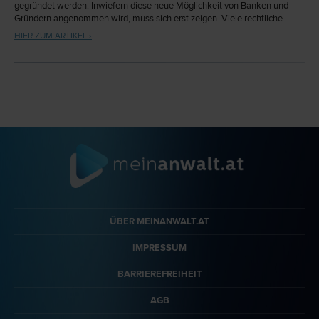
gegründet werden. Inwiefern diese neue Möglichkeit von Banken und
Gründern angenommen wird, muss sich erst zeigen. Viele rechtliche
Fragestellungen, die bei Gründungen auftauchen, können durch
HIER ZUM ARTIKEL ›
Bankangestellte kaum qualifiziert beantwortet werden.
ÜBER MEINANWALT.AT
IMPRESSUM
BARRIEREFREIHEIT
AGB