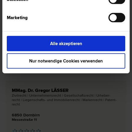
Marketing
Dr. Stefan HÄMMERLE
Marken­recht | Urheber­recht | Vertrags­recht | Wirtschafts­recht |
Patent­recht
6850 Dornbirn
Alle akzeptieren
Goethestraße 5
Nur notwendige Cookies verwenden
0 Bewertungen
MMag. Dr. Gregor LÄSSER
Zivil­recht | Unternehmens­recht | Gesellschafts­recht | Urheber­
recht | Liegenschafts- und Immobilien­recht | Marken­recht | Patent­
recht
6850 Dornbirn
Messestraße 11