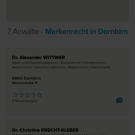
7 Anwälte -
Markenrecht in Dornbirn
Dr. Alexander WITTWER
Bank- und Kapitalmarkt­recht | Europa­recht | Urheber­recht |
Arbeits­recht | Gesellschafts­recht | Marken­recht | Patent­recht
6850 Dornbirn
Messestraße 11
0 Bewertungen
Dr. Christine KNECHT-KLEBER