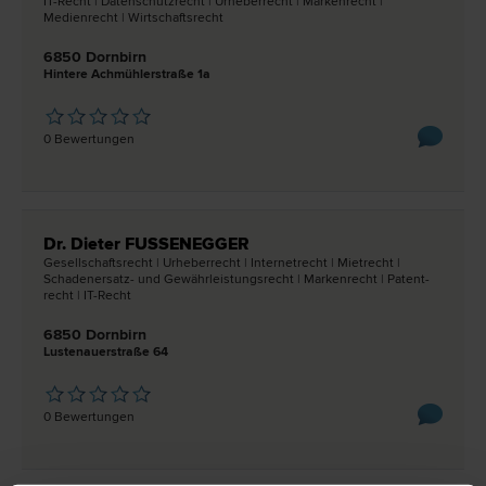
IT-Recht | Datenschutz­recht | Urheber­recht | Marken­recht |
Medien­recht | Wirtschafts­recht
6850 Dornbirn
Hintere Achmühlerstraße 1a
0 Bewertungen
Dr. Dieter FUSSENEGGER
Gesellschafts­recht | Urheber­recht | Internet­recht | Miet­recht |
Schadenersatz- und Gewährleistungs­recht | Marken­recht | Patent­
recht | IT-Recht
6850 Dornbirn
Lustenauerstraße 64
0 Bewertungen