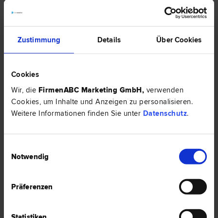
Dr. Ekkehard BECHTOLD
Bank- und Kapitalmarkt­recht | Erb­recht | Unternehmens­recht |
Medien­recht | Urheber­recht | Marken­recht | Patent­recht
Zustimmung
Details
Über Cookies
6850 Dornbirn
Marktplatz 9
Cookies
0 Bewertungen
Wir, die
FirmenABC Marketing GmbH
,
verwenden
Cookies, um Inhalte und Anzeigen zu personalisieren.
Weitere Informationen finden Sie unter
Datenschutz
.
Dr. Manfred DE BOCK
Liegenschafts- und Immobilien­recht | Marken­recht | Urheber­recht
Einwilligungsauswahl
| Wohnungseigentums­recht | Erb­recht | Patent­recht
Notwendig
6850 Dornbirn
Radetzkystraße 29
Präferenzen
0 Bewertungen
Statistiken