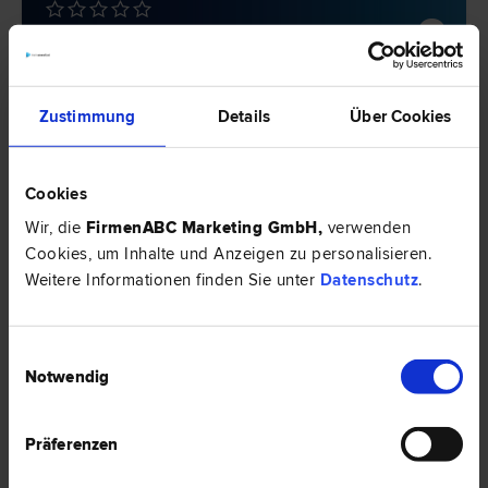
0 Bewertungen
Zustimmung
Details
Über Cookies
Dr. Andreas FUSSENEGGER, LL.M.
Erb­recht | Liegenschafts- und Immobilien­recht | Vertrags­recht |
Bau­recht | Wohnungseigentums­recht
Cookies
6850 Dornbirn
Wir, die
FirmenABC Marketing GmbH
,
verwenden
Schulgasse 7
Cookies, um Inhalte und Anzeigen zu personalisieren.
Weitere Informationen finden Sie unter
Datenschutz
.
0 Bewertungen
Einwilligungsauswahl
Notwendig
Dr. Robert SCHNEIDER
Europa­recht | Verfassungs­recht und Grund­rechte | Verkehrs­recht |
Bau­recht
Präferenzen
6850 Dornbirn