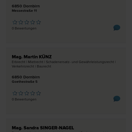
6850 Dornbirn
Messestraße 11
0 Bewertungen
Mag. Martin KÜNZ
Erb­recht | Miet­recht | Schadenersatz- und Gewährleistungs­recht |
Verkehrs­recht | Bau­recht
6850 Dornbirn
Goethestraße 5
0 Bewertungen
Mag. Sandra SINGER-NAGEL