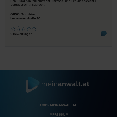
Bank- und Kapitalmarkt­recht | Inkasso- und Exekutions­recht |
Vertrags­recht | Bau­recht
6850 Dornbirn
Lustenauerstraße 64
0 Bewertungen
ÜBER MEINANWALT.AT
IMPRESSUM