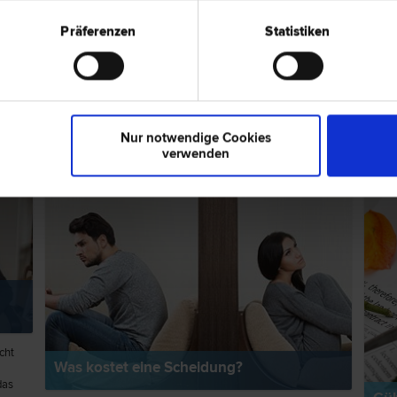
Präferenzen
Statistiken
ps zum Thema "Scheidungsrecht"
RECHTSNEWS
RECH
Nur notwendige Cookies
verwenden
cht
Was kostet eine Scheidung?
das