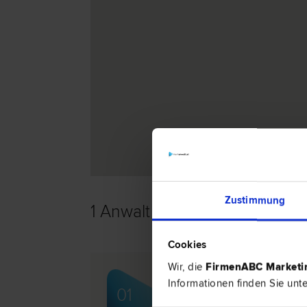
Zustimmung
1 Anwalt -
Scheidungsrecht i
Cookies
Wir, die
FirmenABC Market
Dr. Barbara SCHUPFER
Informationen finden Sie unt
01
Familien­recht | Scheidungs­recht