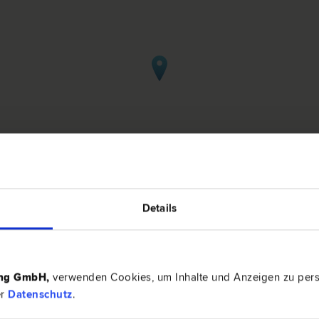
Details
n Döbriach
ing GmbH
,
verwenden Cookies, um Inhalte und Anzeigen zu perso
er
Datenschutz
.
9873 Döb
Hauptstra