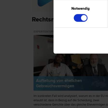
Einwilligungsauswahl
Notwendig
Rechtsnews & Expertentip
EXPERTENTIPP
Aufteilung von ehelichen
Gebrauchsvermögen
Im konkreten Fall wird analysiert, warum es in der EU ni
erlaubt ist, dass in Bezug auf die Scheidung, zwei
verschiedene Gerichte über das gleiche Ehevermögen (