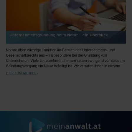
Unternehmensgründung beim Notar – ein Überblick
Notare üben wichtige Funktion im Bereich des Unternehmens- und
Gesellschaftsrechts aus – insbesondere bei der Gründung von
Unternehmen. Viele Unternehmensformen sehen zwingend vor, dass am
Gründungsvorgang ein Notar beteiligt ist. Wir verraten Ihnen in diesem
Beitrag, wie ein Notar Sie bei der Unternehmensgründung unterstützten
HIER ZUM ARTIKEL ›
kann bzw. muss.