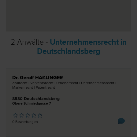
2 Anwälte -
Unternehmensrecht in
Deutschlandsberg
Dr. Gerolf HAßLINGER
Zivil­recht | Verkehrs­recht | Urheber­recht | Unternehmens­recht |
Marken­recht | Patent­recht
8530 Deutschlandsberg
Obere Schmiedgasse 7
0 Bewertungen