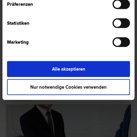
Präferenzen
Statistiken
Marketing
Abzugsfähigkeit von Schadenersatzzahlungen und
(Straf-)Verteidigungskosten
Betrieblich/beruflich veranlasste Schadenersatzzahlungen und
Verteidigungskosten können unter bestimmten Voraussetzungen
Alle akzeptieren
abzugsfähig sein.
HIER ZUM ARTIKEL ›
Nur notwendige Cookies verwenden
EXPERTENTIPP