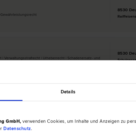
8530 Deu
 Gewährleistungs­recht
Raiffeisen
8530 Deu
t | Verwaltungsstraf­recht | Urheber­recht | Schadenersatz- und
Schulgasse
t | Patent­recht
Details
8530 Deu
ht | Schadenersatz- und Gewährleistungs­recht | Familien­recht
Raiffeisen
ing GmbH
,
verwenden Cookies, um Inhalte und Anzeigen zu perso
er
Datenschutz
.