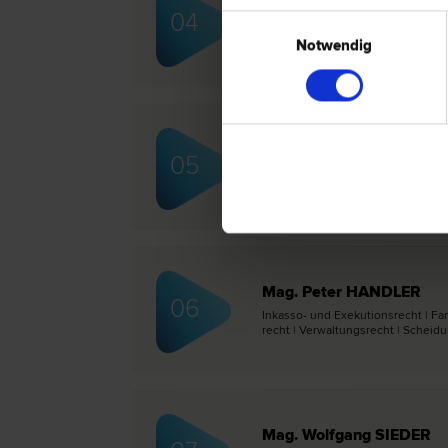
Mag. Christian PLANINC
04
Einwilligungsauswahl
Verkehrs­recht | Familien­recht | Sc
und Exekutions­recht | Scheidungs­
Notwendig
Mag. Günther KIEGERL
05
Schadenersatz- und Gewährleistungs­r
| Scheidungs­recht
Mag. Peter HANDLER
06
Inkasso- und Exekutions­recht | Fam
recht | Verwaltungs­recht | Scheidu
Mag. Wolfgang SIEDER