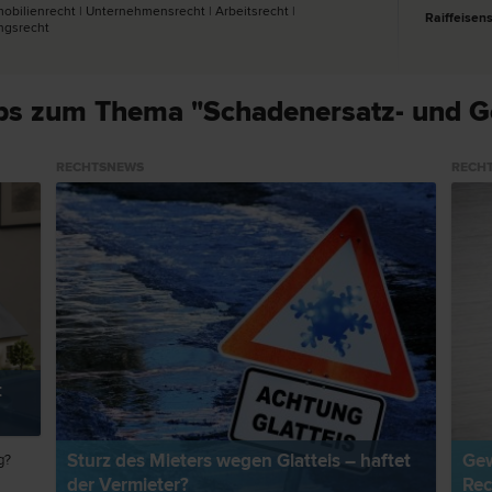
obilien­recht | Unternehmens­recht | Arbeits­recht |
Raiffeisen
gs­recht
ps zum Thema "Schadenersatz- und G
RECHTSNEWS
RECH
t
Sturz des Mieters wegen Glatteis – haftet
Gew
g?
der Vermieter?
Rec