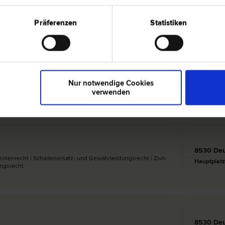
8530 Deu
hadenersatz- und Gewährleistungs­recht | Zivil­recht | Inkasso-
Obere Sch
recht
Präferenzen
Statistiken
8530 Deu
Nur notwendige Cookies
echt | Familien­recht | Erb­recht | Verkehrs­recht | Straf­recht
Hauptplatz
verwenden
8530 Deu
ilien­recht | Schadenersatz- und Gewährleistungs­recht | Zivil­
Hauptplatz
ngs­recht
8530 Deu