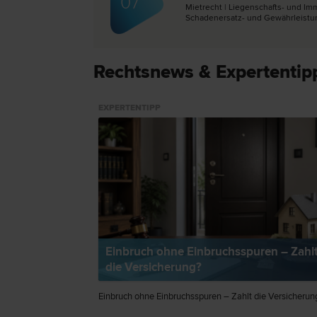
07
Miet­recht | Liegenschafts- und Imm
Schadenersatz- und Gewährleistun
Rechtsnews & Expertentip
EXPERTENTIPP
Einbruch ohne Einbruchsspuren – Zahl
die Versicherung?
Einbruch ohne Einbruchsspuren – Zahlt die Versicherun