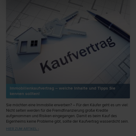
Immobilienkaufvertrag – welche Inhalte und Tipps Sie
kennen sollten!
Sie möchten eine Immobilie erwerben? – Für den Käufer geht es um viel:
Nicht selten werden für die Fremdfinanzierung große Kredite
aufgenommen und Risiken eingegangen. Damit es beim Kauf des
Eigenheims keine Probleme gibt, sollte der Kaufvertrag wasserdicht sein.
Dieser Artikel möchte Ihnen einen Überblick über die wesentlichen
HIER ZUM ARTIKEL ›
Inhalte und Klauseln eines Immobilienkaufvertrags geben und wichtige