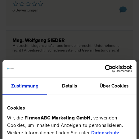
0 Bewertungen
Mag. Wolfgang SIEDER
Miet­recht | Liegenschafts- und Immobilien­recht | Unternehmens­
recht | Arbeits­recht | Schadenersatz- und Gewährleistungs­recht
8530 Deutschlandsberg
Raiffeisenstraße 3
0 Bewertungen
Zustimmung
Details
Über Cookies
Cookies
Rechtsnews & Expertentipps zum Thema
"Liegenschafts- und Immobilienrecht"
Wir, die
FirmenABC Marketing GmbH
,
verwenden
Cookies, um Inhalte und Anzeigen zu personalisieren.
Weitere Informationen finden Sie unter
Datenschutz
.
RECHTSNEWS