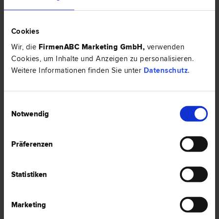
8530 Deutschlandsberg
Obere Schmiedgasse 7
Cookies
Wir, die
FirmenABC Marketing GmbH
,
verwenden
0 Bewertungen
Cookies, um Inhalte und Anzeigen zu personalisieren.
Weitere Informationen finden Sie unter
Datenschutz
.
Mag. Günther KIEGERL
Einwilligungsauswahl
Schadenersatz- und Gewährleistungs­recht | Familien­recht | Erb­
recht | Verkehrs­recht | Straf­recht | Scheidungs­recht
Notwendig
8530 Deutschlandsberg
Hauptplatz 42/I
Präferenzen
0 Bewertungen
Statistiken
Marketing