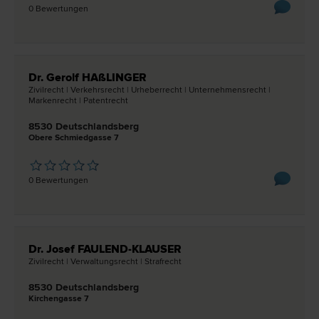
0 Bewertungen
Dr. Gerolf HAßLINGER
Zivil­recht | Verkehrs­recht | Urheber­recht | Unternehmens­recht |
Marken­recht | Patent­recht
8530 Deutschlandsberg
Obere Schmiedgasse 7
0 Bewertungen
Dr. Josef FAULEND-KLAUSER
Zivil­recht | Verwaltungs­recht | Straf­recht
8530 Deutschlandsberg
Kirchengasse 7