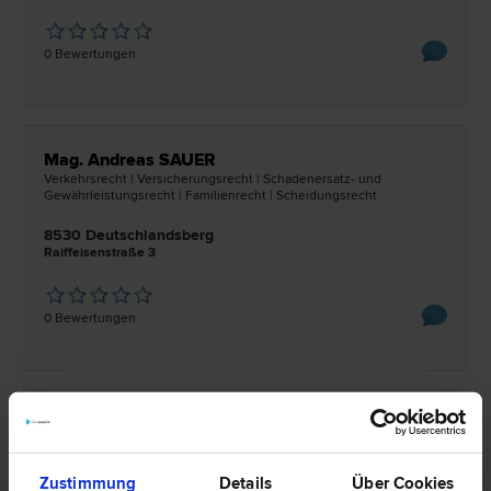
0 Bewertungen
Mag. Andreas SAUER
Verkehrs­recht | Versicherungs­recht | Schadenersatz- und
Gewährleistungs­recht | Familien­recht | Scheidungs­recht
8530 Deutschlandsberg
Raiffeisenstraße 3
0 Bewertungen
Mag. Christian PLANINC
Verkehrs­recht | Familien­recht | Schadenersatz- und
Gewährleistungs­recht | Zivil­recht | Inkasso- und Exekutions­recht |
Scheidungs­recht
Zustimmung
Details
Über Cookies