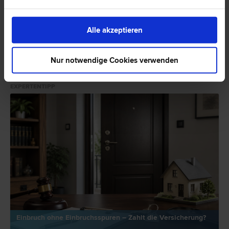
1
2
Nächste Seite
Alle akzeptieren
Nur notwendige Cookies verwenden
Rechtsnews & Expertentipps
EXPERTENTIPP
Einbruch ohne Einbruchsspuren – Zahlt die Versicherung?