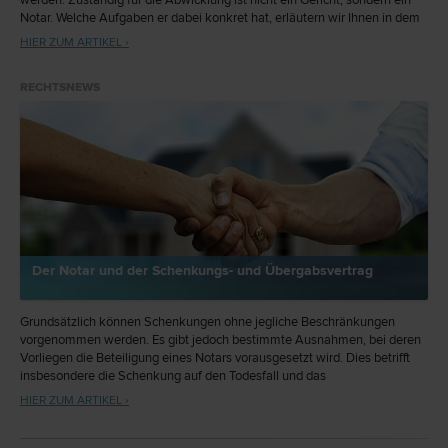
Notar. Welche Aufgaben er dabei konkret hat, erläutern wir Ihnen in dem
folgenden Beitrag.
HIER ZUM ARTIKEL ›
RECHTSNEWS
Der Notar und der Schenkungs- und Übergabsvertrag
Grundsätzlich können Schenkungen ohne jegliche Beschränkungen
vorgenommen werden. Es gibt jedoch bestimmte Ausnahmen, bei deren
Vorliegen die Beteiligung eines Notars vorausgesetzt wird. Dies betrifft
insbesondere die Schenkung auf den Todesfall und das
Schenkungsversprechen. Welche Punkte Sie unbedingt beachten sollten
HIER ZUM ARTIKEL ›
und wann die Beiziehung eines Notars notwendig ist, verraten wir in
diesem Beitrag.