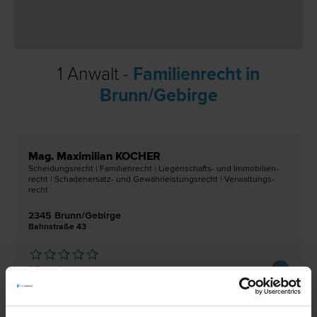
1 Anwalt -
Familienrecht in
Brunn/Gebirge
Mag. Maximilian KOCHER
Scheidungs­recht | Familien­recht | Liegenschafts- und Immobilien­
recht | Schadenersatz- und Gewährleistungs­recht | Verwaltungs­
recht
2345 Brunn/Gebirge
Bahnstraße 43
0 Bewertungen