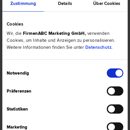
Rechtsnews & Expertentipps zum Thema
Zustimmung
Details
Über Cookies
"Familienrecht"
Cookies
EXPERTENTIPP
Wir, die
FirmenABC Marketing GmbH
,
verwenden
Cookies, um Inhalte und Anzeigen zu personalisieren.
Weitere Informationen finden Sie unter
Datenschutz
.
Einwilligungsauswahl
Notwendig
Präferenzen
Wie funktioniert die Mediation im Familienunternehmen,
wenn es um Scheidung geht
Statistiken
Familienunternehmen sind sehr komplex. Der Grund dafür liegt in der
Tatsache, dass sich in einem Familienunternehmen familiäre und
geschäftliche Komponenten stark vermischen. Wenn zu einer Scheidung
Marketing