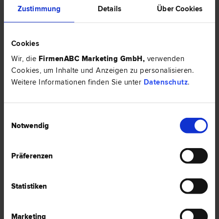
Zustimmung
Details
Über Cookies
Schmuck gestohlen: Welche Nachweise verlangt die Versicherung?
Cookies
HIER ZUM ARTIKEL ›
Wir, die
FirmenABC Marketing GmbH
,
verwenden
Cookies, um Inhalte und Anzeigen zu personalisieren.
RECHTSNEWS
Weitere Informationen finden Sie unter
Datenschutz
.
Einwilligungsauswahl
Notwendig
Präferenzen
Statistiken
Marketing