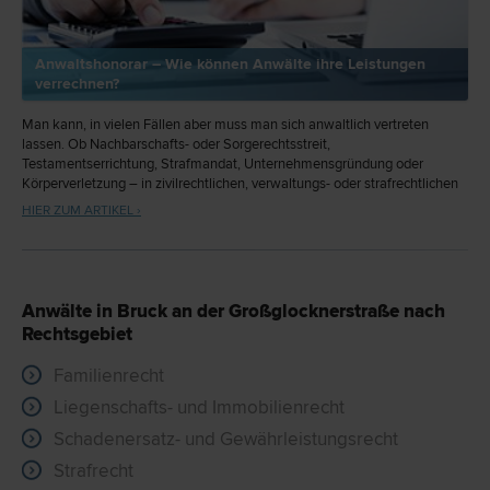
Anwaltshonorar – Wie können Anwälte ihre Leistungen
verrechnen?
Man kann, in vielen Fällen aber muss man sich anwaltlich vertreten
lassen. Ob Nachbarschafts- oder Sorgerechtsstreit,
Testamentserrichtung, Strafmandat, Unternehmensgründung oder
Körperverletzung – in zivilrechtlichen, verwaltungs- oder strafrechtlichen
Belangen ist guter Rat oft teuer – aber wieviel darf er kosten?
HIER ZUM ARTIKEL ›
Anwälte in Bruck an der Großglocknerstraße nach
Rechtsgebiet
Familienrecht
Liegenschafts- und Immobilienrecht
Schadenersatz- und Gewährleistungsrecht
Strafrecht