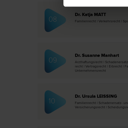
Dr. Katja MATT
08
Familien­recht | Verkehrs­recht | Spo
Dr. Susanne Manhart
09
Arzthaftungs­recht | Schadenersatz
recht | Vertrags­recht | Erb­recht | 
Unternehmens­recht
Dr. Ursula LEISSING
10
Familien­recht | Schadenersatz- und
Versicherungs­recht | Scheidungs­r