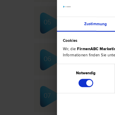
Dr. Bertram GRASS
05
Zustimmung
Familien­recht | Arbeits­recht | Urhe
Marken­recht | Patent­recht
Cookies
Wir, die
FirmenABC Market
Dr. Gebhard HEINZLE
Informationen finden Sie unt
06
Arbeits­recht | Erb­recht | Verkehrs­r
Einwilligungsauswahl
Notwendig
Dr. Günther TARABOCHI
07
Familien­recht | Liegenschafts- und 
Scheidungs­recht