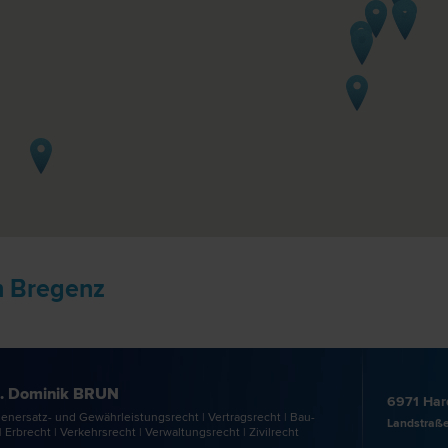
n Bregenz
. Dominik BRUN
6971 Har
enersatz- und Gewährleistungs­recht | Vertrags­recht | Bau­
Landstraße
| Erb­recht | Verkehrs­recht | Verwaltungs­recht | Zivil­recht