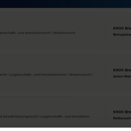
6900 Br
egenschafts- und Immobilien­recht | Verkehrs­recht
Belruptstr
6900 Br
n­recht | Liegenschafts- und Immobilien­recht | Verkehrs­recht |
Anton-Wal
6900 Br
nd Gewährleistungs­recht | Liegenschafts- und Immobilien­
Rathausst