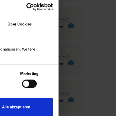
egenz
Über Cookies
ße 7
0 Bewertungen
nalisieren. Weitere
egenz
ße 4
0 Bewertungen
Marketing
egenz
raße 8
0 Bewertungen
Alle akzeptieren