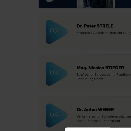
Dr. Peter STRELE
02
Erb­recht | Gesellschafts­recht | Li
Mag. Nicolas STIEGER
03
Straf­recht | Europa­recht | Familie
Scheidungs­recht
Dr. Anton WEBER
04
Verkehrs­recht | Schadenersatz- u
recht | Erb­recht | Sport­recht