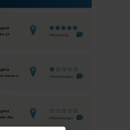
egenz
aße 27
1 Bewertung
egenz
ser-Gasse 2
2 Bewertungen
egenz
raße 35a
0 Bewertungen