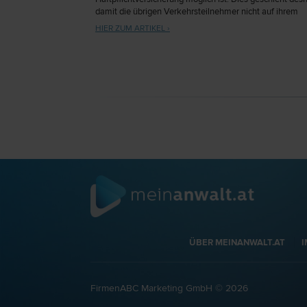
damit die übrigen Verkehrsteilnehmer nicht auf ihrem
Schaden „sitzen bleiben“, wenn ihnen ein anderer – per
HIER ZUM ARTIKEL ›
möglicherweise zahlungsunfähig oder zahlungsunwillig
Verkehrsteilnehmer schuldhaft einen Schaden zufügt.
ÜBER MEINANWALT.AT
FirmenABC Marketing GmbH © 2026