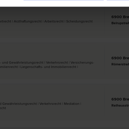
6900 Br
rt­recht | Arzthaftungs­recht | Arbeits­recht | Scheidungs­recht
Belrupstra
6900 Br
- und Gewährleistungs­recht | Verkehrs­recht | Versicherungs­
Römerstra
Familien­recht | Liegenschafts- und Immobilien­recht |
6900 Br
 Gewährleistungs­recht | Verkehrs­recht | Mediation |
Rathausst
echt