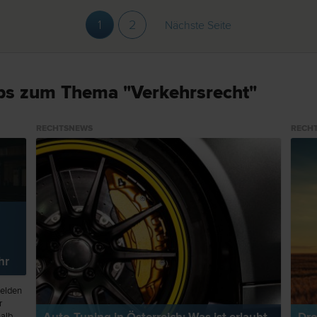
1
2
Nächste Seite
ps zum Thema "Verkehrsrecht"
RECHTSNEWS
RECH
hr
melden
r
alb,