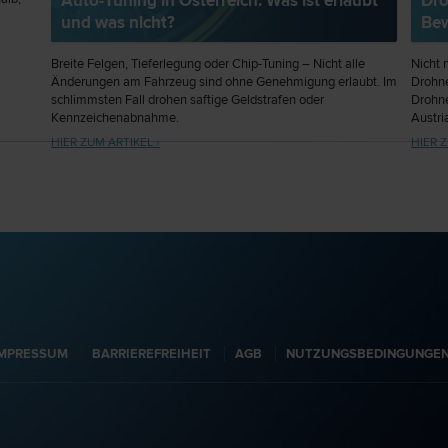
Auto-Tuning in Österreich: Was ist erlaubt
Dro
und was nicht?
Bew
sönlich
er –
Breite Felgen, Tieferlegung oder Chip-Tuning – Nicht alle
Nicht 
Änderungen am Fahrzeug sind ohne Genehmigung erlaubt. Im
Drohne
schlimmsten Fall drohen saftige Geldstrafen oder
Drohne
Kennzeichenabnahme.
Austri
ausger
HIER ZUM ARTIKEL ›
HIER Z
IMPRESSUM
BARRIEREFREIHEIT
AGB
NUTZUNGSBEDINGUNGE