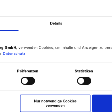
6900 Br
Details
ber­recht | Straf­recht | Verkehrs­recht | Scheidungs­recht |
Reichsstra
ing GmbH
,
verwenden Cookies, um Inhalte und Anzeigen zu perso
er
Datenschutz
.
6900 Br
echt | Miet­recht
Gerberstra
Präferenzen
Statistiken
A
6900 Br
Immobilien­recht | Erb­recht | Sport­recht | Verkehrs­recht |
Scheffelst
Nur notwendige Cookies
verwenden