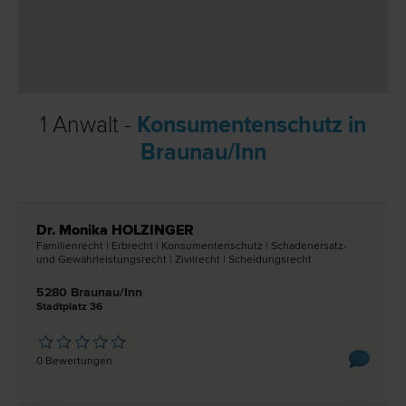
1 Anwalt -
Konsumentenschutz in
Braunau/Inn
Dr. Monika HOLZINGER
Familien­recht | Erb­recht | Konsumentenschutz | Schadenersatz-
und Gewährleistungs­recht | Zivil­recht | Scheidungs­recht
5280 Braunau/Inn
Stadtplatz 36
0 Bewertungen