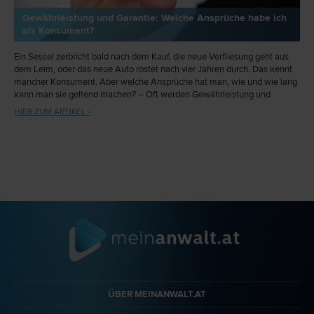
Gewährleistung und Garantie: Welche Ansprüche habe ich
als Konsument?
Ein Sessel zerbricht bald nach dem Kauf, die neue Verfliesung geht aus
dem Leim, oder das neue Auto rostet nach vier Jahren durch. Das kennt
mancher Konsument. Aber welche Ansprüche hat man, wie und wie lang
kann man sie geltend machen? – Oft werden Gewährleistung und
Garantie verwechselt. Hier ein Überblick für Konsumenten.
HIER ZUM ARTIKEL ›
ÜBER MEINANWALT.AT