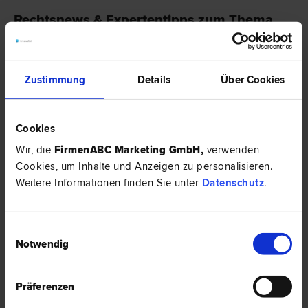
Rechtsnews & Expertentipps zum Thema
"Konsumentenschutz"
RECHTSNEWS
Zustimmung
Details
Über Cookies
Cookies
Wir, die
FirmenABC Marketing GmbH
,
verwenden
Cookies, um Inhalte und Anzeigen zu personalisieren.
Weitere Informationen finden Sie unter
Datenschutz
.
Einwilligungsauswahl
Notwendig
GIS Gebühren - Neuerungen und Kosten
Seit 1998 ist die Gebühren Info Service GmbH (GIS) mit der Einbringung
Präferenzen
und Abrechnung der österreichischen Rundfunkgebühren beauftragt. Die
Gesellschaft vollzieht somit das Rundfunkgebührengesetz und unterliegt