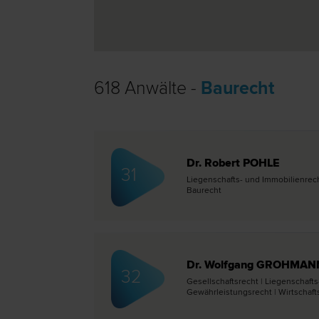
618 Anwälte -
Baurecht
Dr. Robert POHLE
31
Liegenschafts- und Immobilien­rech
Bau­recht
Dr. Wolfgang GROHMAN
32
Gesellschafts­recht | Liegenschaft
Gewährleistungs­recht | Wirtschafts