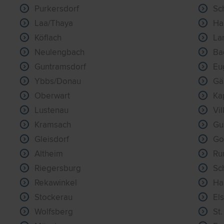
Purkersdorf
Sc
Laa/Thaya
Ha
Köflach
La
Neulengbach
Ba
Guntramsdorf
Eu
Ybbs/Donau
Gä
Oberwart
Ka
Lustenau
Vi
Kramsach
Gu
Gleisdorf
Go
Altheim
Ru
Riegersburg
Sc
Rekawinkel
Ha
Stockerau
El
Wolfsberg
St