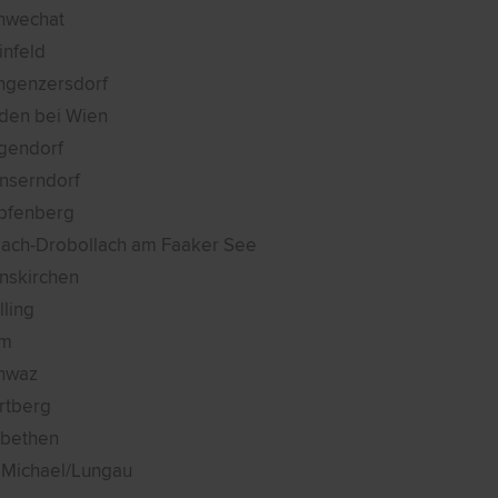
hwechat
infeld
ngenzersdorf
den bei Wien
gendorf
nserndorf
pfenberg
llach-Drobollach am Faaker See
nskirchen
lling
m
hwaz
rtberg
sbethen
. Michael/Lungau