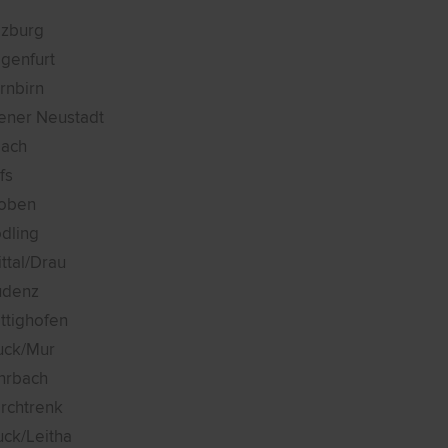
lzburg
agenfurt
rnbirn
ener Neustadt
lach
fs
oben
dling
ttal/Drau
udenz
ttighofen
uck/Mur
hrbach
rchtrenk
uck/Leitha