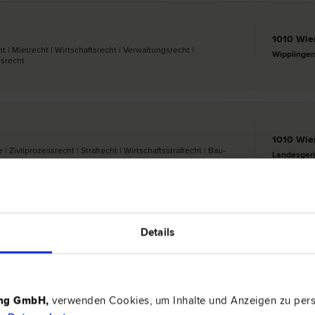
1010 Wie
| Miet­recht | Wirtschafts­recht | Verwaltungs­recht |
Wipplinger
s­recht
1010 Wie
Zivilprozess­recht | Straf­recht | Wirtschaftsstraf­recht | Bau­
Landesgeri
Details
9020 Kla
recht | Vertrags­recht | Familien­recht | Gewerbe­recht |
Villacher S
ing GmbH
,
verwenden Cookies, um Inhalte und Anzeigen zu perso