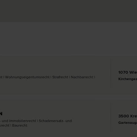
1070 Wi
t | Wohnungseigentums­recht | Straf­recht | Nachbar­recht |
Kirchengas
N
3500 Kr
s- und Immobilien­recht | Schadenersatz- und
Gartenaug
­recht | Bau­recht