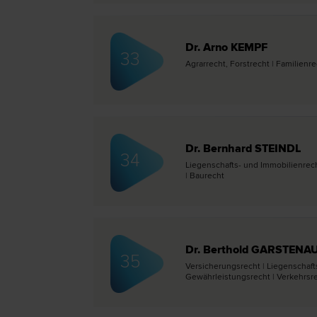
Dr. Arno KEMPF
33
Agrar­recht, Forst­recht | Familien­r
Dr. Bernhard STEINDL
34
Liegenschafts- und Immobilien­recht
| Bau­recht
Dr. Berthold GARSTENA
35
Versicherungs­recht | Liegenschaft
Gewährleistungs­recht | Verkehrs­rec