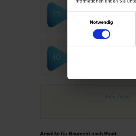
Informationen finden Sie unt
Mag. Clemens GABRIEL 
39
Einwilligungsauswahl
Bau­recht | Wohnungseigentums­rech
Vertrags­recht
Notwendig
Mag. Michael AUREDNIK
40
Zivil­recht | Konsumentenschutz | L
Gesellschafts­recht | Gewerbe­recht
Gewährleistungs­recht | Unternehmen
Wohnungseigentums­recht
Vorige Seite
Anwälte für Baurecht nach Stadt