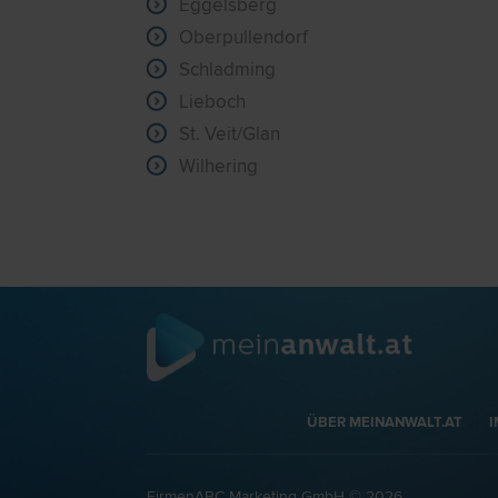
Eggelsberg
Oberpullendorf
Schladming
Lieboch
St. Veit/Glan
Wilhering
ÜBER MEINANWALT.AT
FirmenABC Marketing GmbH © 2026