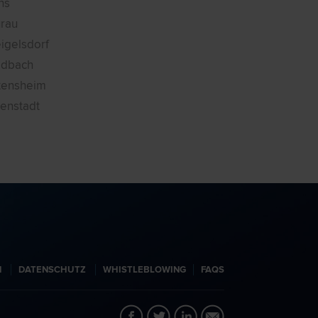
ns
rau
igelsdorf
ldbach
tensheim
senstadt
N
DATENSCHUTZ
WHISTLEBLOWING
FAQS