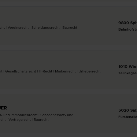
9800 Spi
echt | Vereins­recht | Scheidungs­recht | Bau­recht
Bahnhofst
1010 Wie
 | Gesellschafts­recht | IT-Recht | Marken­recht | Urheber­recht
Zelinkagas
UER
5020 Sal
s- und Immobilien­recht | Schadenersatz- und
Fürstenall
ht | Vertrags­recht | Bau­recht