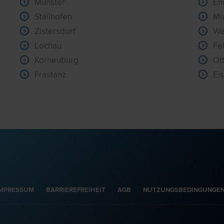
Münster
En
Stallhofen
Mu
Zistersdorf
We
Lochau
Fe
Korneuburg
Ot
Frastanz
Ei
IMPRESSUM
BARRIEREFREIHEIT
AGB
NUTZUNGSBEDINGUNGE