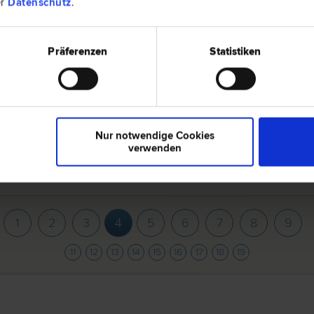
er
Datenschutz
.
LL.M
1030 Wi
t | Verwaltungs­recht | Verfassungs­recht und Grund­rechte |
Beatrixgass
Präferenzen
Statistiken
2500 Ba
Nur notwendige Cookies
iegenschafts- und Immobilien­recht | Bau­recht | Erb­recht |
Wassergas
verwenden
 | Insolvenz­recht | Marken­recht | Schadenersatz- und
s­recht | Urheber­recht | Vertrags­recht |
1
2
3
4
5
6
7
8
9
11
12
13
14
15
16
17
18
19