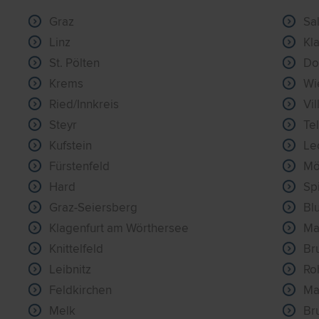
Graz
Sa
Linz
Kl
St. Pölten
Do
Krems
Wi
Ried/Innkreis
Vil
Steyr
Tel
Kufstein
Le
Fürstenfeld
Mö
Hard
Spi
Graz-Seiersberg
Bl
Klagenfurt am Wörthersee
Ma
Knittelfeld
Br
Leibnitz
Ro
Feldkirchen
Ma
Melk
Br