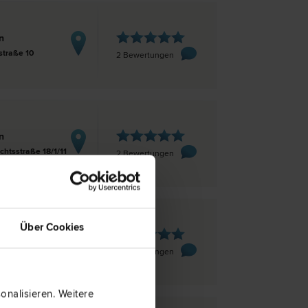
n
straße 10
2 Bewertungen
n
chtsstraße 18/1/11
2 Bewertungen
Über Cookies
genfurt
traße 1 A/VII
2 Bewertungen
nalisieren. Weitere