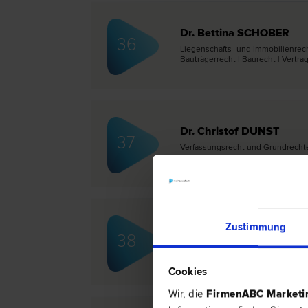
Dr. Bettina SCHOBER
36
Liegenschafts- und Immobilien­recht 
Bauträger­recht | Bau­recht | Vertrag
Dr. Christof DUNST
37
Verfassungs­recht und Grund­rechte | 
recht
Zustimmung
Dr. Walter BRUNNER
38
Schadenersatz- und Gewährleistungs­
Scheidungs­recht | Bau­recht
Cookies
Wir, die
FirmenABC Market