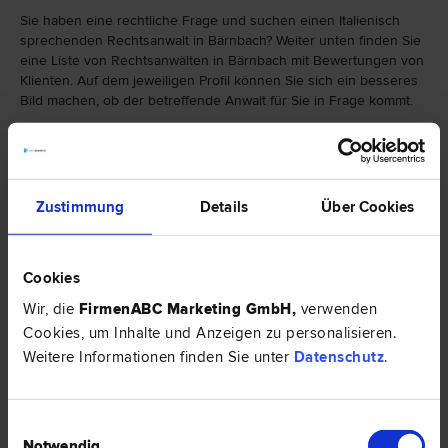
Sie haben eine rechtliche Frage und suchen einen Italienisch
sprechenden Rechtsanwalt in Bärnbach? Weiter unten finden Sie
eine Liste von Rechtsanwälten in Bärnbach mit Bewertungen von
Klienten. Auf dem jeweiligen Profil können Sie sich ein besseres
Bild machen, ob der betreffende Anwalt für Sie in Frage kommt.
Falls Sie einen Rechtsanwalt in Bärnbach mit einer bestimmten
Spezialisierung suchen, finden Sie hier eine Auswahl von
Rechtsbereichen:
Zustimmung
Details
Über Cookies
Cookies
Wir, die
FirmenABC Marketing GmbH
,
verwenden
Cookies, um Inhalte und Anzeigen zu personalisieren.
Weitere Informationen finden Sie unter
Datenschutz
.
Einwilligungsauswahl
Notwendig