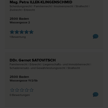
Mag. Petra ILLEK-KLINGENSCHMID
Scheidungs­recht | Familien­recht | Insolvenz­recht | Straf­recht |
Zivil­recht | Erb­recht
2500 Baden
Wassergasse 2
1 Bewertung
DDr. Gernot SATOVITSCH
Familien­recht | Erb­recht | Liegenschafts- und Immobilien­recht |
Schadenersatz- und Gewährleistungs­recht | Straf­recht
2500 Baden
Wassergasse 11/2/5b
0 Bewertungen