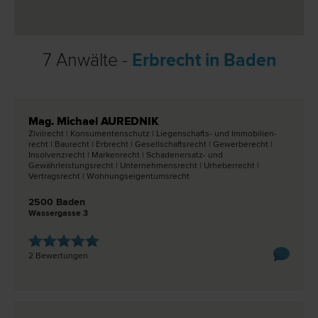
7 Anwälte -
Erbrecht in Baden
Mag. Michael AUREDNIK
Zivil­recht | Konsumentenschutz | Liegenschafts- und Immobilien­
recht | Bau­recht | Erb­recht | Gesellschafts­recht | Gewerbe­recht |
Insolvenz­recht | Marken­recht | Schadenersatz- und
Gewährleistungs­recht | Unternehmens­recht | Urheber­recht |
Vertrags­recht | Wohnungseigentums­recht
2500 Baden
Wassergasse 3
2 Bewertungen