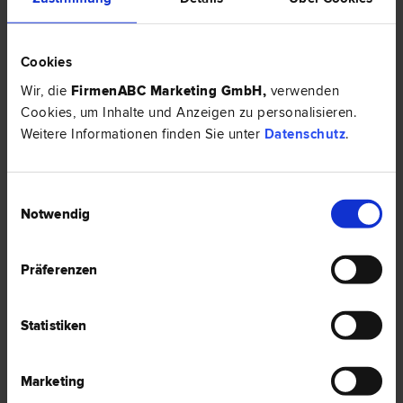
Cookies
Mag. Markus HELLER
Schadenersatz- und Gewährleistungs­recht | Miet­recht | Erb­recht |
Wir, die
FirmenABC Marketing GmbH
,
verwenden
Straf­recht
Cookies, um Inhalte und Anzeigen zu personalisieren.
2500 Baden
Weitere Informationen finden Sie unter
Datenschutz
.
Pfarrplatz 4
Einwilligungsauswahl
0 Bewertungen
Notwendig
Präferenzen
Mag. Philip FABRY, LL.M.
Erb­recht | Schadenersatz- und Gewährleistungs­recht |
Liegenschafts- und Immobilien­recht | Gesellschafts­recht | Zivil­
Statistiken
recht
2500 Baden
Weilburgstraße 16a
Marketing