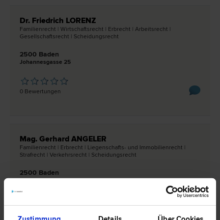
Dr. Friedrich LORENZ
Familien­recht | Wirtschafts­recht | Erb­recht | Arbeits­recht |
Gesellschafts­recht | Scheidungs­recht
2500 Baden
Johannesgasse 25
0 Bewertungen
Mag. Gerhard ANGELER
Familien­recht | Erb­recht | Liegenschafts- und Immobilien­recht |
Straf­recht | Verkehrs­recht | Scheidungs­recht
2500 Baden
Grabengasse 21
0 Bewertungen
Zustimmung
Details
Über Cookies