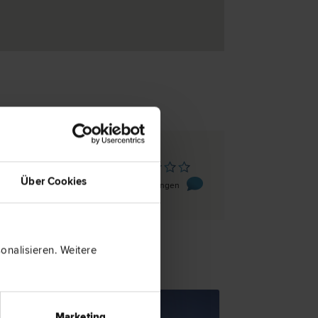
9462 Bad St. Leonhard/Lavanttal
Über Cookies
 19
0 Bewertungen
nalisieren. Weitere
TSNEWS
Marketing