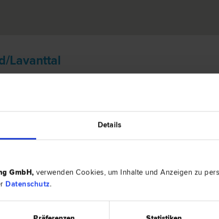
d/Lavanttal
Details
Hauptplatz
ps
ing GmbH
,
verwenden Cookies, um Inhalte und Anzeigen zu perso
er
Datenschutz
.
RECHTSNEWS
RECH
Präferenzen
Statistiken