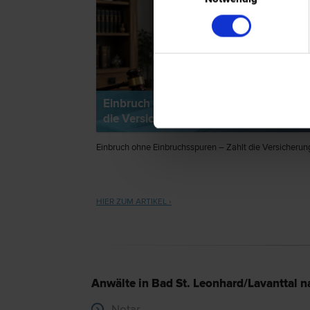
Einbruch ohne Einbruchsspuren – Zahl
die Versicherung?
Einbruch ohne Einbruchsspuren – Zahlt die Versicherun
HIER ZUM ARTIKEL ›
Anwälte in Bad St. Leonhard/Lavanttal n
Notar