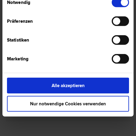
Notwendig
Präferenzen
1 Anwalt -
Patentrecht in Bad Ischl
Statistiken
Dr. Thomas C. MAIR
Marketing
Wirtschafts­recht | Urheber­recht | Arbeits­recht | Schadenersatz-
und Gewährleistungs­recht | Gesellschafts­recht | Marken­recht |
Patent­recht
4820 Bad Ischl
Alle akzeptieren
Kurhausstraße 9
Nur notwendige Cookies verwenden
0 Bewertungen