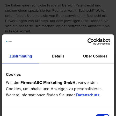
Sie haben eine rechtliche Frage im Bereich Patentrecht und
suchen einen spezialisierten Rechtsanwalt in Bad Ischl? Weiter
unten finden Sie eine Liste von Rechtsanwälten in Bad Ischl mit
Bewertungen von Klienten. Auf dem jeweiligen Profil können Sie
sich ein besseres Bild machen, ob der betreffende Anwalt für Sie
in Frage kommt.
Falls Sie einen Rechtsanwalt in Bad Ischl mit einer anderen
Spezialisierung als Patentrecht suchen, finden Sie hier eine
weitere Auswahl von Rechtsbereichen:
Zustimmung
Details
Über Cookies
Cookies
Wir, die
FirmenABC Marketing GmbH
,
verwenden
Cookies, um Inhalte und Anzeigen zu personalisieren.
Weitere Informationen finden Sie unter
Datenschutz
.
Einwilligungsauswahl