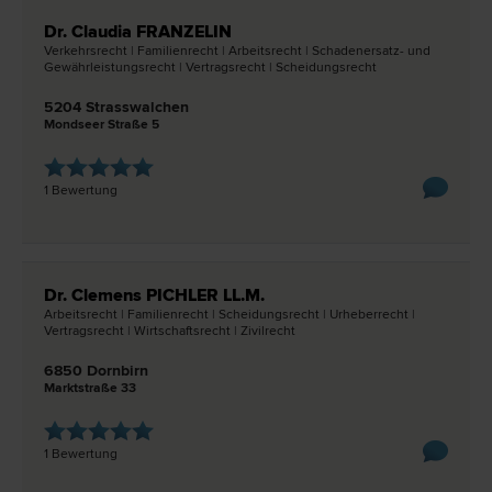
Dr. Claudia FRANZELIN
Verkehrs­recht | Familien­recht | Arbeits­recht | Schadenersatz- und
Gewährleistungs­recht | Vertrags­recht | Scheidungs­recht
5204 Strasswalchen
Mondseer Straße 5
1 Bewertung
Dr. Clemens PICHLER LL.M.
Arbeits­recht | Familien­recht | Scheidungs­recht | Urheber­recht |
Vertrags­recht | Wirtschafts­recht | Zivil­recht
6850 Dornbirn
Marktstraße 33
1 Bewertung