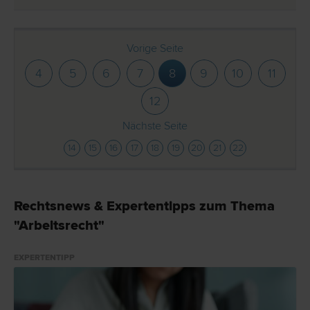
Vorige Seite
4
5
6
7
8
9
10
11
12
Nächste Seite
14
15
16
17
18
19
20
21
22
Rechtsnews & Expertentipps zum Thema
"Arbeitsrecht"
EXPERTENTIPP