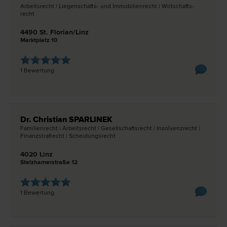
Arbeits­recht | Liegenschafts- und Immobilien­recht | Wirtschafts­
recht
4490 St. Florian/Linz
Marktplatz 10
1 Bewertung
Dr. Christian SPARLINEK
Familien­recht | Arbeits­recht | Gesellschafts­recht | Insolvenz­recht |
Finanzstraf­recht | Scheidungs­recht
4020 Linz
Stelzhamerstraße 12
1 Bewertung