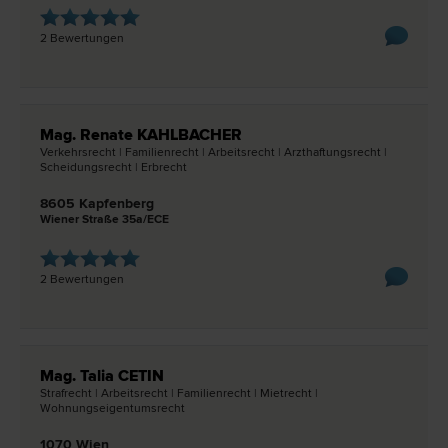
2 Bewertungen
Mag. Renate KAHLBACHER
Verkehrs­recht | Familien­recht | Arbeits­recht | Arzthaftungs­recht |
Scheidungs­recht | Erb­recht
8605 Kapfenberg
Wiener Straße 35a/ECE
2 Bewertungen
Mag. Talia CETIN
Straf­recht | Arbeits­recht | Familien­recht | Miet­recht |
Wohnungseigentums­recht
1070 Wien