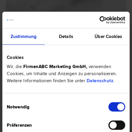
Zustimmung
Details
Über Cookies
Cookies
Wir, die
FirmenABC Marketing GmbH
,
verwenden
Abfertigung Alt und Neu – die Unterschiede
Cookies, um Inhalte und Anzeigen zu personalisieren.
Weitere Informationen finden Sie unter
Datenschutz
.
Seit der Einführung der Abfertigung Neu ergeben sich immer noch Fragen
bezüglich der Bemessungsgrundlage, wann eine Auszahlung möglich ist
usw. Daher soll dieser Artikel die wichtigsten Fragen beantworten und
Einwilligungsauswahl
einen Überblick über die Unterschiede verschaffen.
Notwendig
HIER ZUM ARTIKEL ›
RECHTSNEWS
Präferenzen