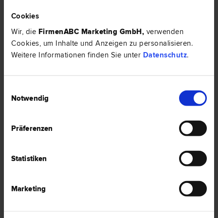
Cookies
Wir, die
FirmenABC Marketing GmbH
,
verwenden
HIER ZUM ARTIKEL ›
Cookies, um Inhalte und Anzeigen zu personalisieren.
Weitere Informationen finden Sie unter
Datenschutz
.
EXPERTENTIPP
Einwilligungsauswahl
Notwendig
Präferenzen
Statistiken
Marketing
Private Internetnutzung am Arbeitsplatz – erlaubt oder