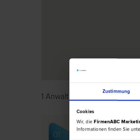
Zustimmung
1 Anwalt -
Familienrecht in A
Cookies
Wir, die
FirmenABC Market
Mag. Agnes LEPSCHY
Informationen finden Sie unt
01
Schadenersatz- und Gewährleistungs­