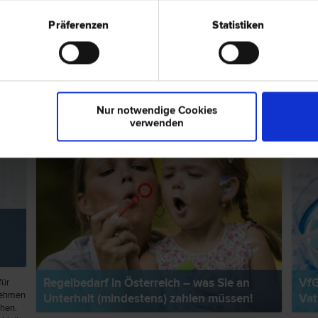
Präferenzen
Statistiken
ps zum Thema "Familienrecht"
RECHTSNEWS
RECH
Nur notwendige Cookies
verwenden
Regelbedarf in Österreich – was Sie an
VfG
für
rnehmen
Unterhalt (mindestens) zahlen müssen!
Vat
chen.