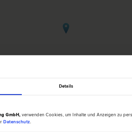
Details
ltlengbach
ing GmbH
,
verwenden Cookies, um Inhalte und Anzeigen zu perso
er
Datenschutz
.
3033 Alt
recht | Familien­recht | Arzthaftungs­recht | Verkehrs­recht |
Burggasse