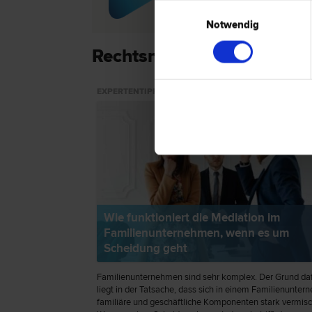
Bau­recht | Erb­recht
Einwilligungsauswahl
Notwendig
Rechtsnews & Expertentip
EXPERTENTIPP
Wie funktioniert die Mediation im
Familienunternehmen, wenn es um
Scheidung geht
Familienunternehmen sind sehr komplex. Der Grund da
liegt in der Tatsache, dass sich in einem Familienunte
familiäre und geschäftliche Komponenten stark vermis