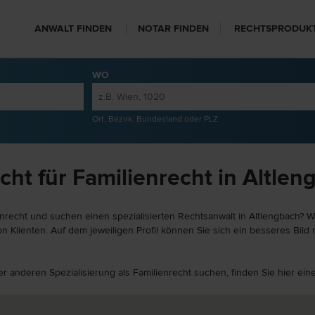
ANWALT FINDEN
NOTAR FINDEN
RECHTSPRODUK
WO
Ort, Bezirk, Bundesland oder PLZ
ht für Familienrecht in Altlen
nrecht und suchen einen spezialisierten Rechtsanwalt in Altlengbach? We
 Klienten. Auf dem jeweiligen Profil können Sie sich ein besseres Bild 
ner anderen Spezialisierung als Familienrecht suchen, finden Sie hier e