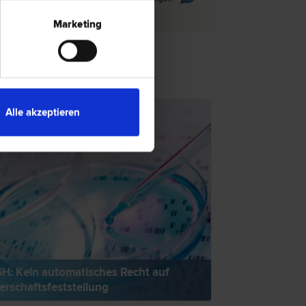
Marketing
TSNEWS
Alle akzeptieren
H: Kein automatisches Recht auf
erschaftsfeststellung