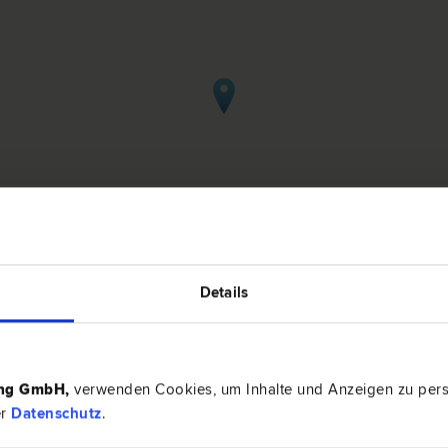
Details
n Achenkirch
ing GmbH
,
verwenden Cookies, um Inhalte und Anzeigen zu perso
er
Datenschutz
.
6215 Ach
recht | Verkehrs­recht | Verwaltungs­recht | Familien­recht |
Achenkirch