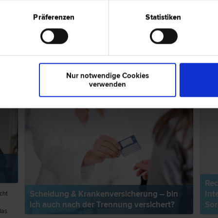
enschafts- und Immobilien­recht
Präferenzen
Statistiken
ps zum Thema "Scheidungsrecht"
RECHTSNEWS
EXPER
Nur notwendige Cookies
verwenden
Rec
Scheidung & Krankenversicherung – bin
Int
cht
ich auch nach der Trennung versichert?
Sor
das