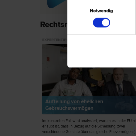
Scheidungs­recht | Erb­recht | Lieg
Einwilligungsauswahl
Notwendig
Rechtsnews & Expertentip
EXPERTENTIPP
Aufteilung von ehelichen
Gebrauchsvermögen
Im konkreten Fall wird analysiert, warum es in der EU ni
erlaubt ist, dass in Bezug auf die Scheidung, zwei
verschiedene Gerichte über das gleiche Ehevermögen (