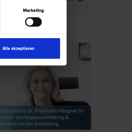
Marketing
TENTIPP
Alle akzeptieren
htsanwältin Dr. Prasthofer-Wagner im
erview: Vermögensaufteilung &
gerecht bei der Scheidung