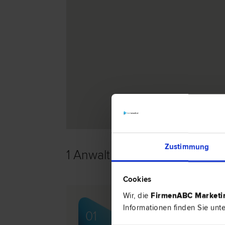
Zustimmung
1 Anwalt -
Scheidungsrecht i
Cookies
Wir, die
FirmenABC Market
Dr. Daniela ENTNER
Informationen finden Sie unt
01
Schadenersatz- und Gewährleistungs­