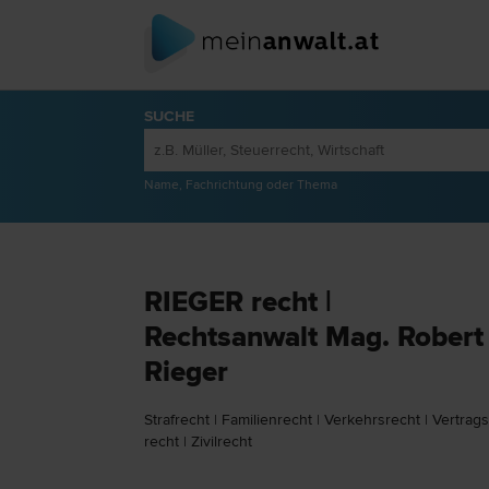
SUCHE
Name, Fachrichtung oder Thema
RIEGER recht |
Rechtsanwalt Mag. Robert
Rieger
Straf­recht
|
Familien­recht
|
Verkehrs­recht
|
Vertrags
recht
|
Zivil­recht