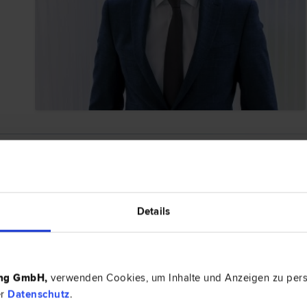
BEWERTUNG
Details
h.
ing GmbH
,
verwenden Cookies, um Inhalte und Anzeigen zu perso
g:
er
Datenschutz
.
milienrecht, Strafrecht, Verkehrsrecht, Vertragsrecht, Zivilrecht