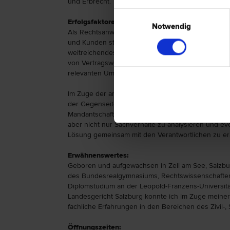
und Erbrecht.
Einwilligungsauswahl
Erfolgsfaktoren:
Notwendig
Als Rechtsanwalt verstehe ich mich als unbürokratis
und Kunden stets verfügbar ist. Meine bisherige ber
weitreichendes Leistungsspektrum anzubieten. In 
von Vertragswerken ist es stets mein Ziel, eine na
relevanten Umstände berücksichtigt und die jeweil
Im Zuge der anwaltlichen Vertretung vor Gericht
der Gegenseite habe ich mir das notwendige Verh
Mandantschaft angeeignet. Gerade in einer erfolg
aber nicht nur Sachverhalte zu analysieren und e
Lösung gemeinsam mit den Verantwortlichen zu er
Erwähnenswertes:
Geboren und aufgewachsen in Zell am See, Salzbur
des Bundesrealgymnasiums, Rechtswissenschaften
Diplomstudium an der Leopold-Franzens-Universitä
Landesgericht Salzburg konnte ich im Zuge meiner
fachliche Erfahrungen in den Bereichen des Zivil-,
Öffnungszeiten: