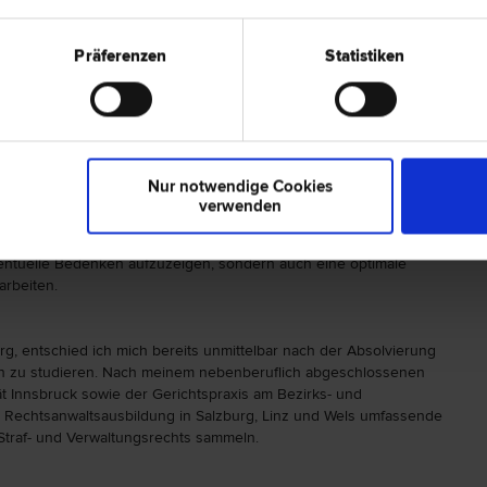
Präferenzen
Statistiken
cher, leistungsorientierter Dienstleister, der für seine Mandanten
ufliche Tätigkeit erlaubt es mir, meinen Klienten ein
der persönlichen Beratung von Mandanten und bei der Erstellung
chhaltige und zukunftsfähige Regelung zu finden, die möglichst alle
igen Vertragsparteien bestmöglich absichert.
Nur notwendige Cookies
 bzw. gegenüber Behörden und bei Verhandlungen mit den Anwälten
verwenden
andlungsgeschick zur Durchsetzung der Interessen der eigenen
reichen Zusammenarbeit mit unternehmerischen Mandanten gilt es
ventuelle Bedenken aufzuzeigen, sondern auch eine optimale
arbeiten.
g, entschied ich mich bereits unmittelbar nach der Absolvierung
 zu studieren. Nach meinem nebenberuflich abgeschlossenen
t Innsbruck sowie der Gerichtspraxis am Bezirks- und
 Rechtsanwaltsausbildung in Salzburg, Linz und Wels umfassende
 Straf- und Verwaltungsrechts sammeln.