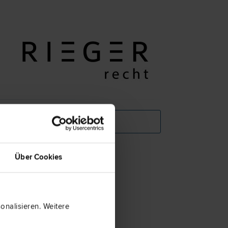
KONTAKT/KARTE
Rechtsgebiete:
Über Cookies
Straf­recht
Familien­recht
Verkehrs­recht
Vertrags­recht
nalisieren. Weitere
Zivil­recht