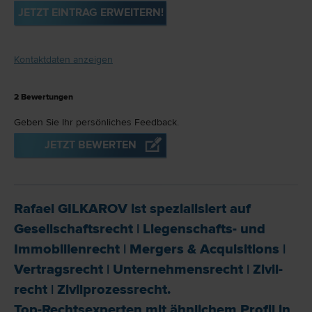
JETZT EINTRAG ERWEITERN!
Kontaktdaten anzeigen
2
Bewertungen
Geben Sie Ihr persönliches Feedback.
JETZT BEWERTEN
Rafael GILKAROV ist spezialisiert auf
Gesellschafts­recht
|
Liegenschafts- und
Immobilien­recht
|
Mergers & Acquisitions
|
Vertrags­recht
|
Unternehmens­recht
|
Zivil­
recht
|
Zivilprozess­recht
.
Top-Rechtsexperten mit ähnlichem Profil in