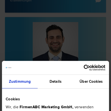
10 Bewertungen
Mag. Manuel MOFIDIAN
Gesellschafts­recht | IT-Recht | Start-Up Beratung | Zivilprozess­
Zustimmung
Details
Über Cookies
recht | Liegenschafts- und Immobilien­recht
1010 Wien
Freyung 6/10/2
Cookies
Wir, die
FirmenABC Marketing GmbH
,
verwenden
12 Bewertungen