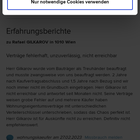
Nur notwendige Cookies verwenden
Erfahrungsberichte
zu Rafael GILKAROV in 1010 Wien
Verträge fehlerhaft, unzuverlässig, nicht erreichbar
Herr Gilkarov wurde vom Bauträger als Treuhänder beauftragt
und musste zwangsweise von uns beauftragt werden. 2 Jahre
nach Kaufvertragsabschluss und 1,5 Jahre nach Bezug sind wir
noch immer nicht im Grundbuch eingetragen. Herr Gilkarov ist
nicht erreichbar und antwortet seit Monaten nicht. Seine Verträge
weisen grobe Fehler auf und mehrere Käufer haben
Wohnungseigentumsverträge mit unterschiedlichen
Verteilerschlüssel unterschrieben, sodass das Chaos perfekt ist.
Herr Gilkarov ist für Auskünfte nicht zu erreichen. Definitiv nicht
empfehlenswert.
wohnungskaeufer am 27.02.2023
Missbrauch melden