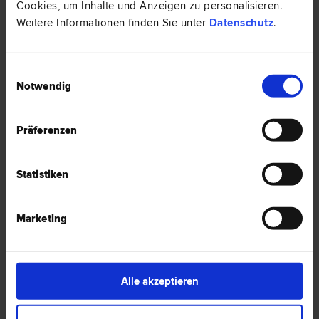
Cookies, um Inhalte und Anzeigen zu personalisieren.
Weitere Informationen finden Sie unter
Datenschutz
.
Einwilligungsauswahl
Notwendig
Präferenzen
Statistiken
MMag. Dr. Mario Johannes PERL, LL.M., CPA
Marketing
Steuer­recht | Unternehmens­recht | Gesellschafts­recht | Mergers &
Acquisitions
1090 Wien
Ferstelgasse 1/2
Alle akzeptieren
5 Bewertungen