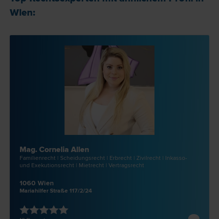
Wien:
Mag. Cornelia Allen
Familien­recht | Scheidungs­recht | Erb­recht | Zivil­recht | Inkasso-
und Exekutions­recht | Miet­recht | Vertrags­recht
1060 Wien
Mariahilfer Straße 117/2/24