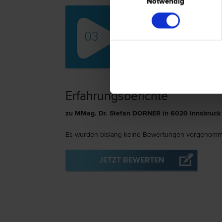
Notwendig
Univ
03
Agrar­
| Inso
recht 
Erfahrungsberichte
zu MMag. Dr. Stefan DORNER in 6020 Innsbruck
Es wurden bislang keine Bewertungen vorgenomm
JETZT BEWERTEN