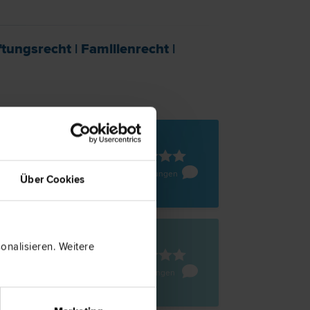
tungs­recht
|
Familien­recht
|
sbruck
Maria-Theresien-Straße 27/III
10 Bewertungen
Über Cookies
nalisieren. Weitere
sbruck
e 14
4 Bewertungen