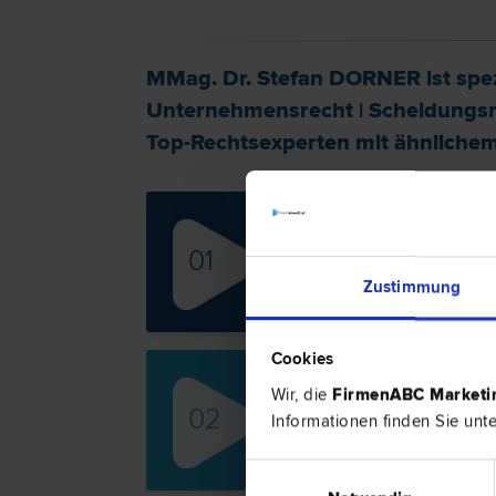
MMag. Dr. Stefan DORNER ist spezi
Unternehmens­recht
|
Scheidungs­
Top-Rechtsexperten mit ähnlichem 
Köni
01
Scheid
Immobi
Zustimmung
Cookies
Wir, die
FirmenABC Market
Dr.
02
Informationen finden Sie unt
Erb­re
Wohnu
Einwilligungsauswahl