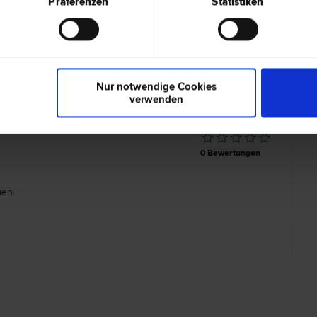
Präferenzen
Statistiken
.-Doz. Dr. Bernd A. OBERHOFER
6020 Inn
recht, Forst­recht | Arbeits­recht | Erb­recht | Gesellschafts­recht
Museumstra
lvenz­recht | Liegenschafts- und Immobilien­recht | Stiftungs­
| Unternehmens­recht | Vertrags­recht
Nur notwendige Cookies
verwenden
0 Bewertungen
en.