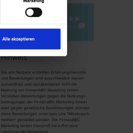
Marketing
sbruck
ße 5/II
2 Bewertungen
Alle akzeptieren
Hinweis
Die von Nutzern erstellten Erfahrungs­berichte
und Bewer­tungen sind ausschließlich diesen
zuzu­ord­nen und repräsen­tieren nicht die
Meinung der FirmenABC Marketing GmbH.
Verstoßen Bewer­tungen gegen die Nutzungs­
bedingungen der FirmenABC Marketing GmbH
oder gegen gesetzliche Bestim­mungen, können
diese Bewertungen unter dem Link "Miss­brauch
melden" gemeldet werden. Die FirmenABC
Marketing GmbH überprüft daraufhin eine
Löschung der Bewertung.