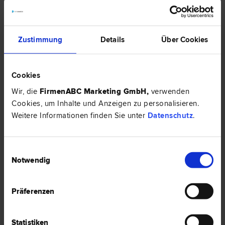
Top-Rechtsexperten mit ähnlichem Profil in
Klagenfurt:
Zustimmung
Details
Über Cookies
Cookies
Wir, die
FirmenABC Marketing GmbH
,
verwenden
Cookies, um Inhalte und Anzeigen zu personalisieren.
Weitere Informationen finden Sie unter
Datenschutz
.
Einwilligungsauswahl
Notwendig
Mag. Michael WOHLGEMUTH LL.M. (USA)
Arbeits­recht | Gesellschafts­recht | Internationales Recht | Mergers
& Acquisitions | Sozial­recht | Unternehmens­recht | Wirtschafts­
recht | Zivil­recht
Präferenzen
9020 Klagenfurt
Theaterplatz 5
Statistiken