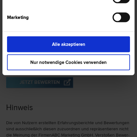
18 Bewertungen
Marketing
Erfahrungsberichte
Alle akzeptieren
zu Mag. Ute HAMMERSCHALL in 9020 Klagenfurt
Nur notwendige Cookies verwenden
Es wurden bislang keine Bewertungen vorgenommen.
JETZT BEWERTEN
Hinweis
Die von Nutzern erstellten Erfahrungs­berichte und Bewer­tungen
sind ausschließlich diesen zuzu­ord­nen und repräsen­tieren nicht
die Meinung der FirmenABC Marketing GmbH. Verstoßen Bewer­