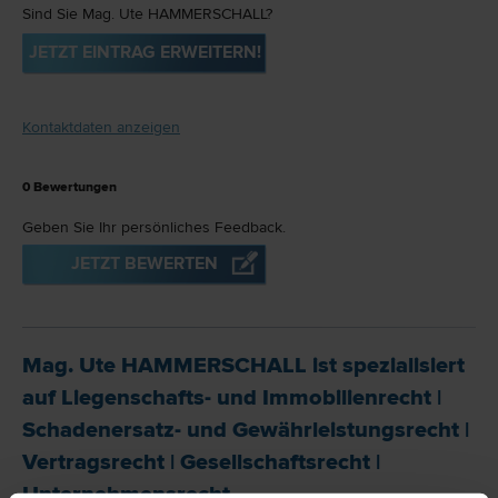
Sind Sie Mag. Ute HAMMERSCHALL?
JETZT EINTRAG ERWEITERN!
Kontaktdaten anzeigen
0
Bewertungen
Geben Sie Ihr persönliches Feedback.
JETZT BEWERTEN
Mag. Ute HAMMERSCHALL ist spezialisiert
auf
Liegenschafts- und Immobilien­recht
|
Schadenersatz- und Gewährleistungs­recht
|
Vertrags­recht
|
Gesellschafts­recht
|
Unternehmens­recht
.