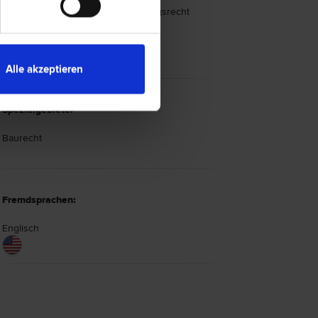
Schadenersatz- und Gewährleistungs­recht
Scheidungs­recht
Straf­recht
Bau­recht
Alle akzeptieren
Spezialgebiete:
Baurecht
Fremdsprachen:
Englisch