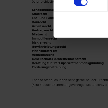
österreichischen Rechts, vor allem in folgenden B
Schadenersatzrecht
Strafrecht
Ehe- und Familienrecht
Baurecht
Arbeitsrecht
Vertragsrecht
Mietrecht
Immobilienrecht
Maklerrecht
Gewährleistungsrecht
Finanzstrafrecht
Verkehrsrecht
Gesellschafts-/Unternehmensrecht
Beratung für Start-ups/Untrnehmensgründung
Forderungsbetreibung
Ebenso stehe ich Ihnen sehr gerne bei der Errich
(Kauf-/Tausch-/Schenkungsverträge, Miet-/Pachtvertr