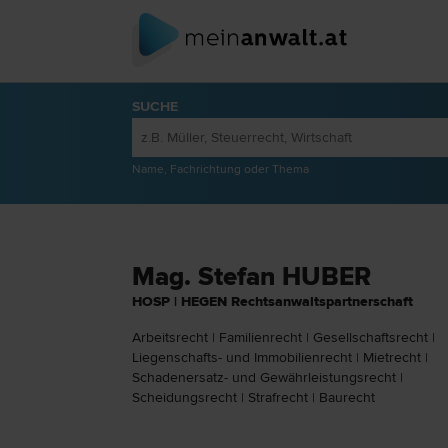
SUCHE
Name, Fachrichtung oder Thema
Mag. Stefan HUBER
HOSP | HEGEN Rechtsanwaltspartnerschaft
Arbeits­recht
|
Familien­recht
|
Gesellschafts­recht
|
Liegenschafts- und Immobilien­recht
|
Miet­recht
|
Schadenersatz- und Gewährleistungs­recht
|
Scheidungs­recht
|
Straf­recht
|
Bau­recht