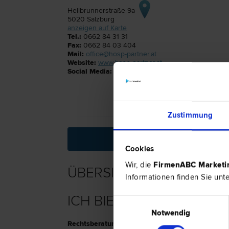
Hellbrunnerstraße 9a
5020
Salzburg
anzeigen auf Karte
Tel.:
0662 84 31 31
Fax:
0662 84 03 404
Mail:
office@hosp-partner.at
Website:
www.hosp-partner.at
Social Media:
Zustimmung
ÜBERSICHT
Cookies
Wir, die
FirmenABC Market
ÜBERSICHT
Informationen finden Sie unt
ICH BIETE
Einwilligungsauswahl
Notwendig
Rechtsberatung
sowie
gerichtliche und außerger