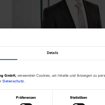
Details
BEWERTUNG
ing GmbH
,
verwenden Cookies, um Inhalte und Anzeigen zu perso
er
Datenschutz
.
Präferenzen
Statistiken
ichtliche Vertretung
in verschiedensten Gebieten des