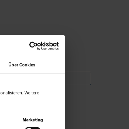
Über Cookies
KONTAKT/KARTE
nalisieren. Weitere
Rechtsgebiete:
Arbeits­recht
Familien­recht
Gesellschafts­recht
Marketing
Liegenschafts- und Immobilien­recht
Miet­recht