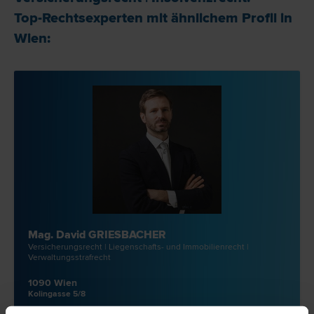
Top-Rechtsexperten mit ähnlichem Profil in
Wien:
Mag. David GRIESBACHER
Versicherungs­recht | Liegenschafts- und Immobilien­recht |
Verwaltungsstraf­recht
1090 Wien
Kolingasse 5/8