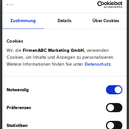
71 Bewertungen
Zustimmung
Details
Über Cookies
Cookies
Wir, die
FirmenABC Marketing GmbH
,
verwenden
Cookies, um Inhalte und Anzeigen zu personalisieren.
Weitere Informationen finden Sie unter
Datenschutz
.
Einwilligungsauswahl
Notwendig
Mag. Sarah HÖFLER, LL.M.
Finanzstraf­recht | Medizin­recht | Straf­recht | Verwaltungsstraf­recht
| Wirtschaftsstraf­recht
Präferenzen
1030 Wien
Geusaugasse 17
Statistiken