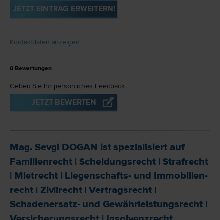
JETZT EINTRAG ERWEITERN!
Kontaktdaten anzeigen
0
Bewertungen
Geben Sie Ihr persönliches Feedback.
JETZT BEWERTEN
Mag. Sevgi DOGAN ist spezialisiert auf
Familien­recht
|
Scheidungs­recht
|
Straf­recht
|
Miet­recht
|
Liegenschafts- und Immobilien­
recht
|
Zivil­recht
|
Vertrags­recht
|
Schadenersatz- und Gewährleistungs­recht
|
Versicherungs­recht
|
Insolvenz­recht
.