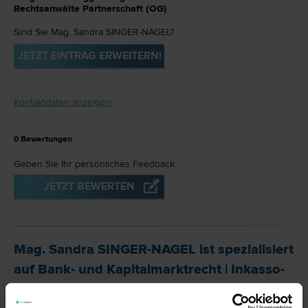
Rechtsanwälte Partnerschaft (OG)
Sind Sie Mag. Sandra SINGER-NAGEL?
JETZT EINTRAG ERWEITERN!
Kontaktdaten anzeigen
0
Bewertungen
Geben Sie Ihr persönliches Feedback.
JETZT BEWERTEN
Mag. Sandra SINGER-NAGEL ist spezialisiert
auf
Bank- und Kapitalmarkt­recht
|
Inkasso-
und Exekutions­recht
|
Vertrags­recht
|
Bau­