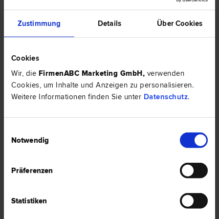
recht
.
Top-Rechtsexperten mit ähnlichem Profil in
Zustimmung
Details
Über Cookies
Dornbirn:
Cookies
Wir, die
FirmenABC Marketing GmbH
,
verwenden
Cookies, um Inhalte und Anzeigen zu personalisieren.
Weitere Informationen finden Sie unter
Datenschutz
.
Einwilligungsauswahl
Dr. Carolin SCHMID-GASSER, LL.M.
Notwendig
Verwaltungs­recht | Bau­recht | Liegenschafts- und Immobilien­recht
| Verkehrs­recht | Vertrags­recht | Zivil­recht | Arbeits­recht
6850 Dornbirn
Präferenzen
Zollgasse 4
Statistiken
0 Bewertungen