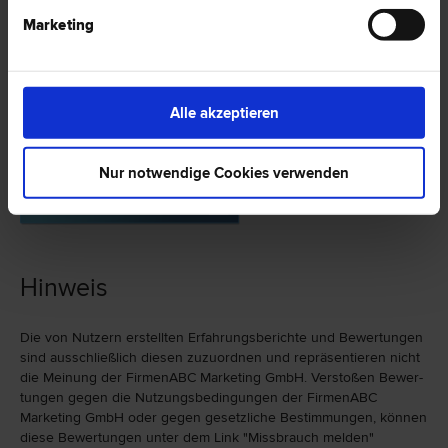
Marketing
Erfahrungsberichte
Alle akzeptieren
zu Mag. Sandra SINGER-NAGEL in 6850 Dornbirn
Es wurden bislang keine Bewertungen vorgenommen.
Nur notwendige Cookies verwenden
JETZT BEWERTEN
Hinweis
Die von Nutzern erstellten Erfahrungs­berichte und Bewer­tungen
sind ausschließlich diesen zuzu­ord­nen und repräsen­tieren nicht
die Meinung der FirmenABC Marketing GmbH. Verstoßen Bewer­
tungen gegen die Nutzungs­bedingungen der FirmenABC
Marketing GmbH oder gegen gesetzliche Bestim­mungen, können
diese Bewertungen unter dem Link "Miss­brauch melden"