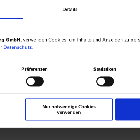
Details
zialisiert auf
Scheidungs­recht
|
Familien­recht
|
I
gs­recht
|
Verkehrs­recht
.
ing GmbH
,
verwenden Cookies, um Inhalte und Anzeigen zu perso
er
Datenschutz
.
0 Bewertungen
kersburg
Präferenzen
Statistiken
en.
Nur notwendige Cookies
verwenden