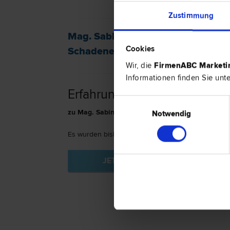
Zustimmung
Mag. Sabine WISIAK GLINIK ist spe
Cookies
Schadenersatz- und Gewährleistun
Wir, die
FirmenABC Market
Informationen finden Sie unt
Erfahrungsberichte
Einwilligungsauswahl
zu Mag. Sabine WISIAK GLINIK in 8490 Bad Rad
Notwendig
Es wurden bislang keine Bewertungen vorgenomm
JETZT BEWERTEN