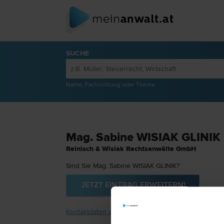
SUCHE
Name, Fachrichtung oder Thema
Mag. Sabine WISIAK GLINIK
Reinisch & Wisiak Rechtsanwälte GmbH
Sind Sie Mag. Sabine WISIAK GLINIK?
JETZT EINTRAG ERWEITERN!
Kontaktdaten anzeigen