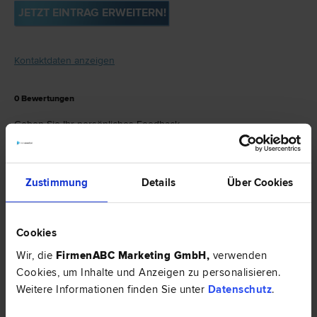
JETZT EINTRAG ERWEITERN!
Kontaktdaten anzeigen
0
Bewertungen
Geben Sie Ihr persönliches Feedback.
JETZT BEWERTEN
Zustimmung
Details
Über Cookies
Mag. Roswitha PAILER ist spezialisiert auf
Scheidungs­recht
|
Familien­recht
|
Cookies
Schadenersatz- und Gewährleistungs­recht
|
Wir, die
FirmenABC Marketing GmbH
,
verwenden
Verkehrs­recht
|
Liegenschafts- und
Cookies, um Inhalte und Anzeigen zu personalisieren.
Weitere Informationen finden Sie unter
Datenschutz
.
Immobilien­recht
.