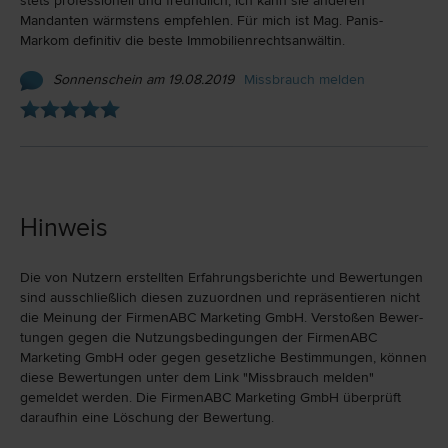
stets professionell und freundlich; ich kann sie anderen
Mandanten wärmstens empfehlen. Für mich ist Mag. Panis-
Markom definitiv die beste Immobilienrechtsanwältin.
Sonnenschein am 19.08.2019
Missbrauch melden
Hinweis
Die von Nutzern erstellten Erfahrungs­berichte und Bewer­tungen
sind ausschließlich diesen zuzu­ord­nen und repräsen­tieren nicht
die Meinung der FirmenABC Marketing GmbH. Verstoßen Bewer­
tungen gegen die Nutzungs­bedingungen der FirmenABC
Marketing GmbH oder gegen gesetzliche Bestim­mungen, können
diese Bewertungen unter dem Link "Miss­brauch melden"
gemeldet werden. Die FirmenABC Marketing GmbH überprüft
daraufhin eine Löschung der Bewertung.