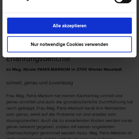
2700 Wiener Neustadt
Bahngasse 25
Alle akzeptieren
0 Bewertungen
Nur notwendige Cookies verwenden
Erfahrungsberichte
zu Mag. Nicole PANIS-MARKOM in 2700 Wiener Neustadt
schnell, genau und zuverlässig
Frau Mag. Panis-Markom hat meinen Kaufvertrag schnell und
genau errichtet und auch die grundbücherliche Durchführung hat
rasch geklappt. Frau Mag. Panis-Markom berät ihre Mandanten
sehr genau, weist auf alle Probleme hin und arbeitet sehr
lösungsorientiert. Auch die zu erwartenden Kosten werden vorab
genau bekannt gegeben, sodass mit keinen ungeliebten
Überraschungen gerechnet werden muss. Mag. Panis-Markom ist