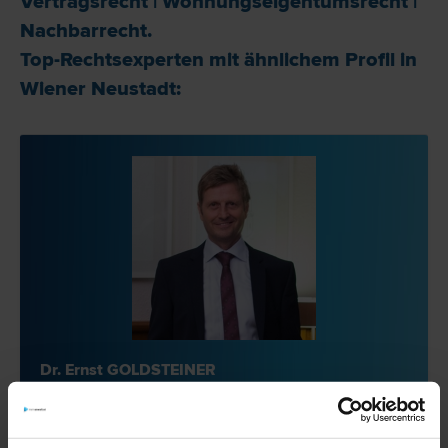
Vertrags­recht
|
Wohnungseigentums­recht
|
Nachbar­recht
.
Top-Rechtsexperten mit ähnlichem Profil in
Wiener Neustadt:
Dr. Ernst GOLDSTEINER
Scheidungs­recht | Erb­recht | Vertrags­recht | Liegenschafts- und
Immobilien­recht | Straf­recht | Unternehmens­recht
2700 Wiener Neustadt