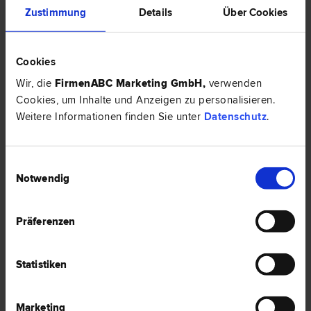
Wiener Straße 14-16
Zustimmung
Details
Über Cookies
7 Bewertungen
Cookies
Wir, die
FirmenABC Marketing GmbH
,
verwenden
Cookies, um Inhalte und Anzeigen zu personalisieren.
Weitere Informationen finden Sie unter
Datenschutz
.
Einwilligungsauswahl
Notwendig
Präferenzen
Dr. Stephan FOGLAR-DEINHARDSTEIN
Statistiken
Erb­recht | Bank- und Kapitalmarkt­recht | Datenschutz­recht |
Schadenersatz- und Gewährleistungs­recht | Versicherungs­recht |
Vertrags­recht | Konsumentenschutz | Zivil­recht
Marketing