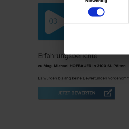
Notwendig
Mag
03
Famili
Zivil­r
Erfahrungsberichte
zu Mag. Michael HOFBAUER in 3100 St. Pölten
Es wurden bislang keine Bewertungen vorgenomm
JETZT BEWERTEN