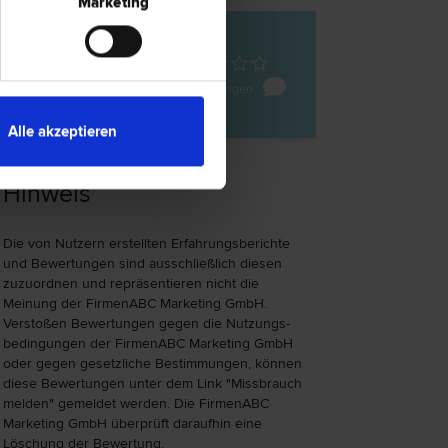
Marketing
Pölten
 2
0 Bewertungen
Alle akzeptieren
Hinweis
Die von Nutzern erstellten Erfahrungs­berichte
und Bewer­tungen sind ausschließlich diesen
zuzu­ord­nen und repräsen­tieren nicht die
Meinung der FirmenABC Marketing GmbH.
Verstoßen Bewer­tungen gegen die Nutzungs­
bedingungen der FirmenABC Marketing GmbH
oder gegen gesetzliche Bestim­mungen, können
diese Bewertungen unter dem Link "Miss­brauch
melden" gemeldet werden. Die FirmenABC
Marketing GmbH überprüft daraufhin eine
Löschung der Bewertung.