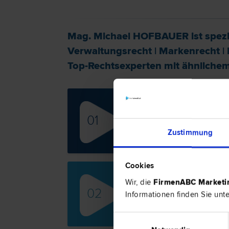
Mag. Michael HOFBAUER ist spezia
Verwaltungs­recht
|
Marken­recht
|
Top-Rechtsexperten mit ähnlichem P
Dr.
01
Scheid
Zustimmung
Cookies
Wir, die
FirmenABC Market
Mag
02
Informationen finden Sie unt
Zivil­
Straf­
Einwilligungsauswahl