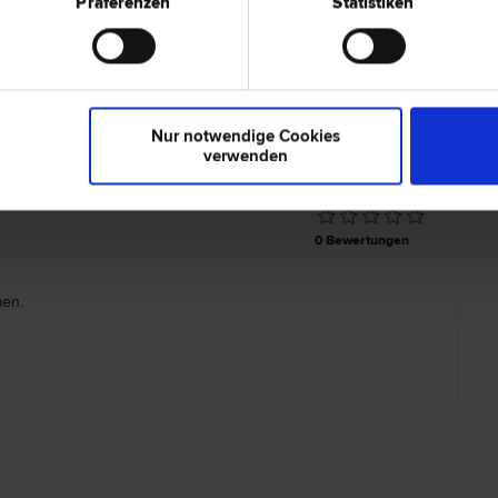
Präferenzen
Statistiken
. Stephanie PSICK-GÖLS
3100 St. 
en­recht | Scheidungs­recht | Inkasso- und Exekutions­recht |
Domgasse
echt
Nur notwendige Cookies
verwenden
0 Bewertungen
en.