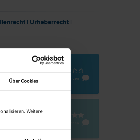
ien­recht
|
Urheber­recht
|
Pölten
e 13
5 Bewertungen
Über Cookies
nalisieren. Weitere
Pölten
e 13
9 Bewertungen