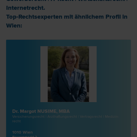
Internet­recht
.
Top-Rechtsexperten mit ähnlichem Profil in
Wien:
Dr. Margot NUSIME, MBA
Versicherungs­recht | Arzthaftungs­recht | Vertrags­recht | Medizin­
recht
1010 Wien