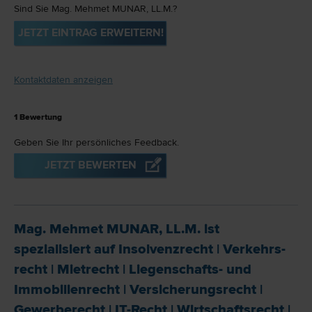
Sind Sie Mag. Mehmet MUNAR, LL.M.?
JETZT EINTRAG ERWEITERN!
Kontaktdaten anzeigen
1
Bewertung
Geben Sie Ihr persönliches Feedback.
JETZT BEWERTEN
Mag. Mehmet MUNAR, LL.M. ist
spezialisiert auf
Insolvenz­recht
|
Verkehrs­
recht
|
Miet­recht
|
Liegenschafts- und
Immobilien­recht
|
Versicherungs­recht
|
Gewerbe­recht
|
IT-Recht
|
Wirtschafts­recht
|