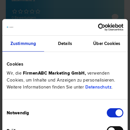
Bauernmarkt 2
0 Bewertungen
Zustimmung
Details
Über Cookies
Cookies
Wir, die
FirmenABC Marketing GmbH
,
verwenden
Cookies, um Inhalte und Anzeigen zu personalisieren.
Weitere Informationen finden Sie unter
Datenschutz
.
Dr. Johannes ÖHLBÖCK LL.M.
Einwilligungsauswahl
Datenschutz­recht | Internet­recht | IT-Recht | Marken­recht |
Schadenersatz- und Gewährleistungs­recht | Unternehmens­recht |
Notwendig
Urheber­recht
1080 Wien