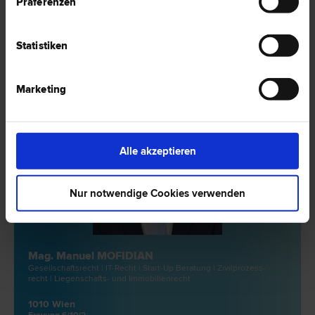
Präferenzen
Wickenburggasse 26/5
Statistiken
5 Bewertungen
Marketing
Alle akzeptieren
Nur notwendige Cookies verwenden
Mag. Manuel MOFIDIAN
Gesellschafts­recht | IT-Recht | Start-Up Beratung | Zivilprozess­
recht | Liegenschafts- und Immobilien­recht
1010 Wien