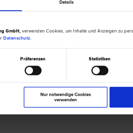
Details
rt auf
Arbeits­recht
|
Familien­recht
|
Sozial­recht
|
ing GmbH
,
verwenden Cookies, um Inhalte und Anzeigen zu perso
er
Datenschutz
.
0 Bewertungen
Präferenzen
Statistiken
en.
Nur notwendige Cookies
verwenden