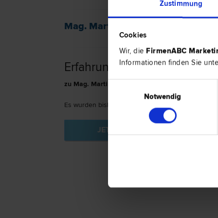
Zustimmung
Mag. Martina JÄGER ist spezialisie
Cookies
Wir, die
FirmenABC Market
Informationen finden Sie unt
Erfahrungsberichte
zu Mag. Martina JÄGER in 6600 Reutte
Einwilligungsauswahl
Notwendig
Es wurden bislang keine Bewertungen vorgenomm
JETZT BEWERTEN