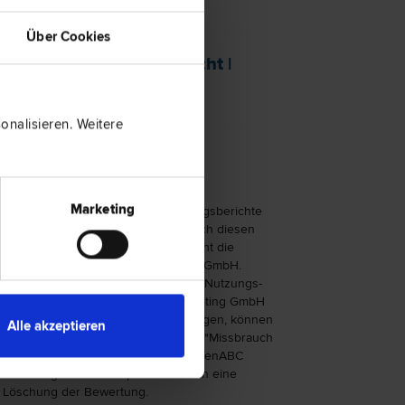
Über Cookies
tungs­recht
|
Familien­recht
|
nalisieren. Weitere
Hinweis
Marketing
Die von Nutzern erstellten Erfahrungs­berichte
und Bewer­tungen sind ausschließlich diesen
zuzu­ord­nen und repräsen­tieren nicht die
Meinung der FirmenABC Marketing GmbH.
Verstoßen Bewer­tungen gegen die Nutzungs­
bedingungen der FirmenABC Marketing GmbH
oder gegen gesetzliche Bestim­mungen, können
Alle akzeptieren
diese Bewertungen unter dem Link "Miss­brauch
melden" gemeldet werden. Die FirmenABC
Marketing GmbH überprüft daraufhin eine
Löschung der Bewertung.