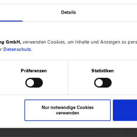
Details
ert auf
Miet­recht
|
Schadenersatz- und Gewährleis
ht
|
Zivil­recht
|
Scheidungs­recht
.
ing GmbH
,
verwenden Cookies, um Inhalte und Anzeigen zu perso
er
Datenschutz
.
1 Bewertung
Präferenzen
Statistiken
nmal einen Rechtsanwalt, der sich Zeit nimmt, und wo man
 das Anlegen eines Klienten interessiert. Auch wenn es ein Fall
 nicht reich werden kann davon. Ich kann ihn uneingeschränkt
Nur notwendige Cookies
verwenden
Missbrauch melden