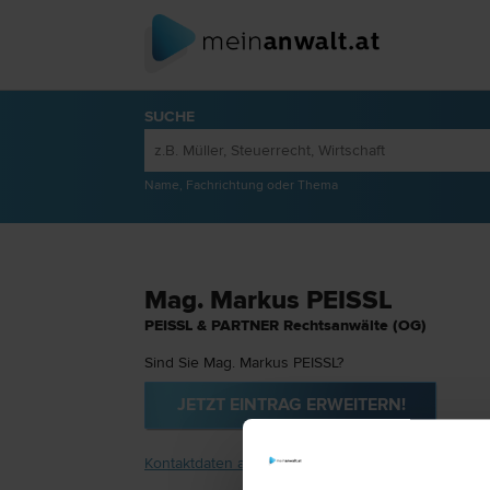
SUCHE
Name, Fachrichtung oder Thema
Mag. Markus PEISSL
PEISSL & PARTNER Rechtsanwälte (OG)
Sind Sie Mag. Markus PEISSL?
JETZT EINTRAG ERWEITERN!
Kontaktdaten anzeigen