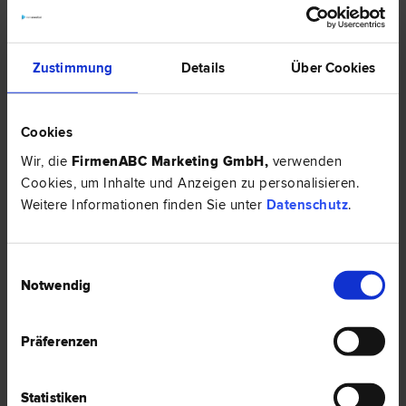
3 Bewertungen
Zustimmung
Details
Über Cookies
Cookies
Wir, die
FirmenABC Marketing GmbH
,
verwenden
Cookies, um Inhalte und Anzeigen zu personalisieren.
Weitere Informationen finden Sie unter
Datenschutz
.
Einwilligungsauswahl
Notwendig
Mag. Marcel-Philip KRAML, BA
Arbeits­recht | Bau­recht | Liegenschafts- und Immobilien­recht |
Schadenersatz- und Gewährleistungs­recht | Sozial­recht |
Vertrags­recht
Präferenzen
1010 Wien
Rathausplatz 4/8a
Statistiken