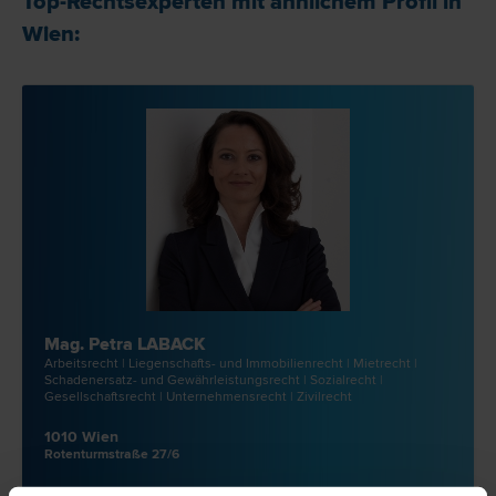
Top-Rechtsexperten mit ähnlichem Profil in
Wien:
Mag. Petra LABACK
Arbeits­recht | Liegenschafts- und Immobilien­recht | Miet­recht |
Schadenersatz- und Gewährleistungs­recht | Sozial­recht |
Gesellschafts­recht | Unternehmens­recht | Zivil­recht
1010 Wien
Rotenturmstraße 27/6