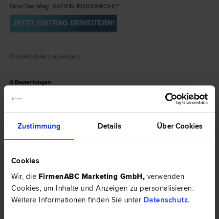
Sind Sie Mag. KATRIN KORAK-KOHL?
JETZT EINTRAG ERWEITERN!
Kontaktdaten anzeigen
0
Bewertungen
Geben Sie Ihr persönliches Feedback.
JETZT BEWERTEN
Zustimmung
Details
Über Cookies
Mag. KATRIN KORAK-KOHL ist spezialisiert
Cookies
auf
Wohnungseigentums­recht
|
Bank- und
Wir, die
FirmenABC Marketing GmbH
,
verwenden
Kapitalmarkt­recht
|
Familien­recht
|
Cookies, um Inhalte und Anzeigen zu personalisieren.
Weitere Informationen finden Sie unter
Datenschutz
.
Liegenschafts- und Immobilien­recht
.