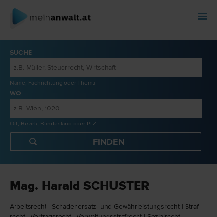
SUCHE
Name, Fachrichtung oder Thema
WO
Ort, Bezirk, Bundesland oder PLZ
Mag. Harald SCHUSTER
Arbeits­recht
|
Schadenersatz- und Gewährleistungs­recht
|
Straf­
recht
|
Vertrags­recht
|
Verwaltungsstraf­recht
|
Sozial­recht
|