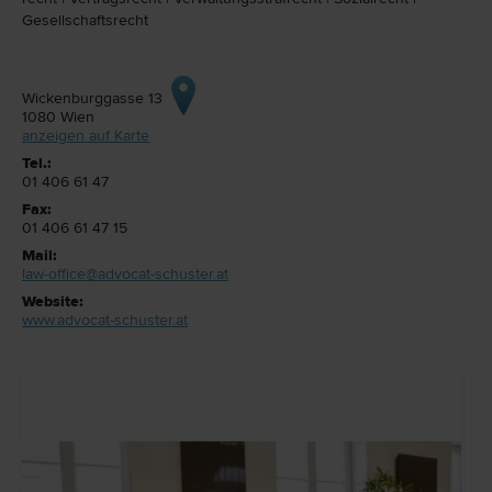
Gesellschafts­recht
Wickenburggasse 13
1080
Wien
anzeigen auf Karte
Tel.:
01 406 61 47
Fax:
01 406 61 47 15
Mail:
law-office@advocat-schuster.at
Website:
www.advocat-schuster.at