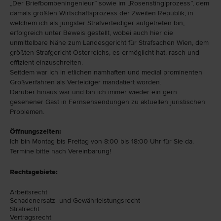
„Der Briefbombeningenieur” sowie im „Rosenstinglprozess”, dem
damals größten Wirtschaftsprozess der Zweiten Republik, in
welchem ich als jüngster Strafverteidiger aufgetreten bin,
erfolgreich unter Beweis gestellt, wobei auch hier die
unmittelbare Nähe zum Landesgericht für Strafsachen Wien, dem
größten Strafgericht Österreichs, es ermöglicht hat, rasch und
effizient einzuschreiten.
Seitdem war ich in etlichen namhaften und medial prominenten
Großverfahren als Verteidiger mandatiert worden.
Darüber hinaus war und bin ich immer wieder ein gern
gesehener Gast in Fernsehsendungen zu aktuellen juristischen
Problemen.
Öffnungszeiten:
Ich bin Montag bis Freitag von 8:00 bis 18:00 Uhr für Sie da.
Termine bitte nach Vereinbarung!
Rechtsgebiete:
Arbeits­recht
Schadenersatz- und Gewährleistungs­recht
Straf­recht
Vertrags­recht